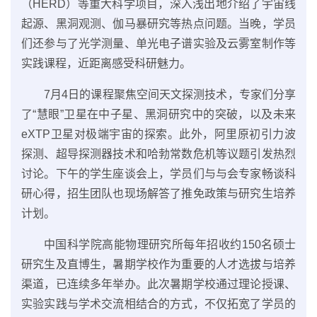
（HERD）等重大科学项目，深入浅出地介绍了宇宙线
起源、黑洞观测、伽马暴研究等热点问题。当晚，学员
们还参与了光学测量、单光电子谱实验及云雾室制作等
实践课程，近距离感受科研魅力。
7月4日的课程聚焦空间天文探测技术，专家们分享
了“慧眼”卫星在中子星、黑洞研究中的突破，以及未来
eXTP卫星对极端宇宙的探索。此外，阿里原初引力波
探测、超导探测器技术和哈勃常数危机等议题引发热烈
讨论。下午的学生座谈会上，学员们与与会专家畅谈科
研心得，招生团队也现场解答了推免政策与研究生培养
计划。
中国科学院高能物理研究所每年招收约150名硕士
研究生及直博生，暑期学校作为重要的人才选拔与培养
渠道，已连续多年举办。此次暑期学校通过理论授课、
实验实践与学术交流相结合的方式，不仅拓宽了学员的