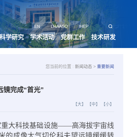
EN
LHAASO
IHEP
科学研究
学术活动
党群工作
技术研发
您当前的位置 :
新闻动态
>
重要新闻
远镜完成“首光”
【大】
【中】
【小】
家重大科技基础设施——高海拔宇宙线
径6米的成像大气切伦科夫望远镜缓缓转