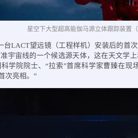
星空下大型超高能伽马源立体跟踪装置（
一台LACT望远镜（工程样机）安装后的首
准宇宙线的一个候选源天体，这在天文学上称
科学院院士、“拉索”首席科学家曹臻在现
的首次亮相。”