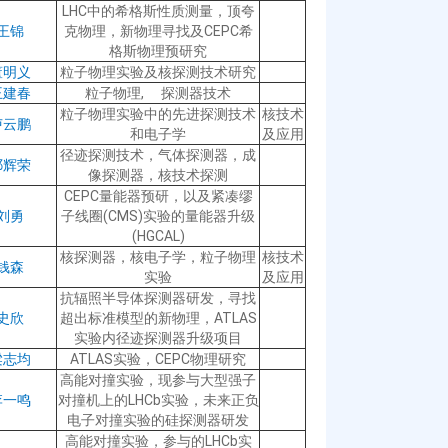
LHC中的希格斯性质测量，顶夸
王锦
克物理，新物理寻找及CEPC希
格斯物理预研究
董明义
粒子物理实验及核探测技术研究
王建春
粒子物理, 探测器技术
粒子物理实验中的先进探测技术
核技术
卢云鹏
和电子学
及应用
径迹探测技术，气体探测器，成
祁辉荣
像探测器，核技术探测
CEPC量能器预研，以及紧凑缪
刘勇
子线圈(CMS)实验的量能器升级
(HGCAL)
核探测器，核电子学，粒子物理
核技术
钱森
实验
及应用
抗辐照半导体探测器研发，寻找
史欣
超出标准模型的新物理，ATLAS
实验内径迹探测器升级项目
梁志均
ATLAS实验，CEPC物理研究
高能对撞实验，现参与大型强子
李一鸣
对撞机上的LHCb实验，未来正负
电子对撞实验的硅探测器研发
高能对撞实验，参与的LHCb实