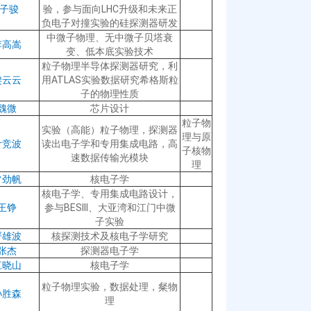
徐子骏
验，参与面向LHC升级和未来正
负电子对撞实验的硅探测器研发
中微子物理、无中微子贝塔衰
李高嵩
变、低本底实验技术
粒子物理半导体探测器研究，利
樊云云
用ATLAS实验数据研究希格斯粒
子的物理性质
魏微
芯片设计
粒子物
实验（高能）粒子物理，探测器
理与原
叶竞波
读出电子学和专用集成电路，高
子核物
速数据传输光模块
理
常劲帆
核电子学
核电子学、专用集成电路设计，
王铮
参与BESIII、大亚湾和江门中微
子实验
严雄波
核探测技术及核电子学研究
张杰
探测器电子学
江晓山
核电子学
粒子物理实验，数据处理，粲物
孙胜森
理