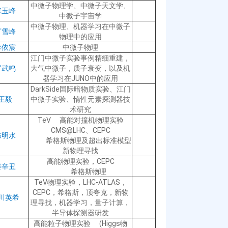
中微子物理学、中微子天文学、
李玉峰
中微子宇宙学
中微子物理、机器学习在中微子
丁雪峰
物理中的应用
李依宸
中微子物理
江门中微子实验事例精细重建，
罗武鸣
大气中微子，质子衰变，以及机
器学习在JUNO中的应用
DarkSide国际暗物质实验、江门
王毅
中微子实验、惰性元素探测器技
术研究
TeV 高能对撞机物理实验
CMS@LHC、CEPC
陈明水
希格斯物理及超出标准模型
新物理寻找
高能物理实验，CEPC
娄辛丑
希格斯物理
TeV物理实验，LHC-ATLAS，
CEPC，希格斯，顶夸克，新物
川英希
理寻找，机器学习，量子计算，
半导体探测器研发
高能粒子物理实验 (Higgs物