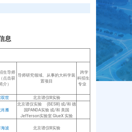
信息
招生导师
跨学
导师研究领域、从事的大科学装
（
点击获
科招生
置项目
简介）
专业
房双世
北京谱仪III实验
北京谱仪实验 (BESIII) 或/和 德
沈肖雁
国PANDA实验 或/和 美国
Jefferson实验室 GlueX 实验
李海波
北京谱仪III实验