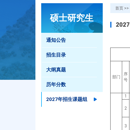
首页
>>
硕士研究生
20
通知公告
招生目录
大纲真题
序
部门
号
历年分数
1
2027年招生课题组
2
3