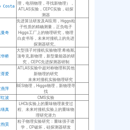
理，电弱物理，寻找新物理），
o Costa
ATLAS实验，CEPC实验，硅探
测器
先进算法研发及AI应用，Higgs粒
子性质的精确测量，正负电子
阮曼奇
Higgs工厂上的物理研究，物理
白皮书等，未来对撞机上的先进
探测器研究。
大型强子对撞机实验物理:希格斯,
张华桥
顶夸克,新物理，新型量能器的研
究，CEPC先进探测器研制
ATLAS实验中超对称物理和其他
庄胥爱
新物理的研究
未来对撞机实验物理研究
BES物理，Higgs物理，新物理寻
黄燕萍
找
廖红波
CMS实验
LHCb实验上的重味物理衰变过
陈缮真
程、未来对撞机实验上的重味物
理研究潜力
粒子物理实验研究：重味强子谱
袁煦昊
学，CP破坏，硅探测器研发