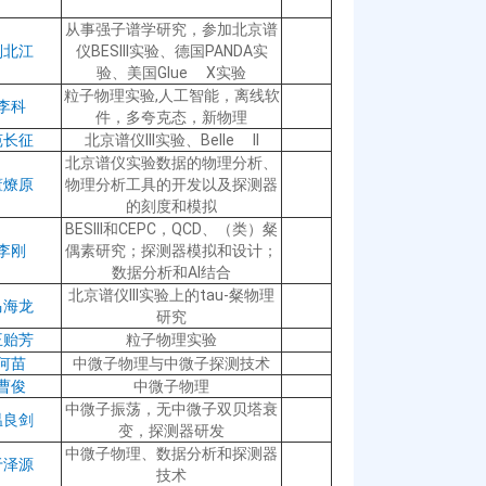
从事强子谱学研究，参加北京谱
刘北江
仪BESIII实验、德国PANDA实
验、美国Glue X实验
粒子物理实验,人工智能，离线软
李科
件，多夸克态，新物理
苑长征
北京谱仪III实验、Belle II
北京谱仪实验数据的物理分析、
董燎原
物理分析工具的开发以及探测器
的刻度和模拟
BESIII和CEPC，QCD、（类）粲
李刚
偶素研究；探测器模拟和设计；
数据分析和AI结合
北京谱仪III实验上的tau-粲物理
马海龙
研究
王贻芳
粒子物理实验
何苗
中微子物理与中微子探测技术
曹俊
中微子物理
中微子振荡，无中微子双贝塔衰
温良剑
变，探测器研发
中微子物理、数据分析和探测器
于泽源
技术