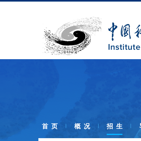
首 页
概 况
招 生