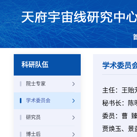
科研队伍
学术委员
院士专家
主任：王贻
学术委员会
秘书长：陈
委员：曹 
研究员
贾焕玉、景
博士后