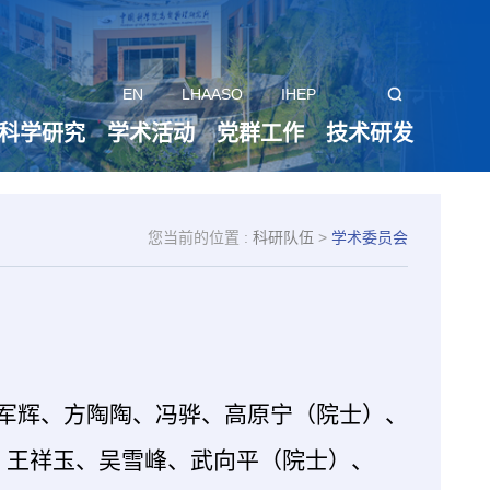
EN
LHAASO
IHEP
科学研究
学术活动
党群工作
技术研发
您当前的位置 :
科研队伍
>
学术委员会
军辉、方陶陶、冯骅、高原宁（院士）、
、王祥玉、吴雪峰、武向平（院士）、