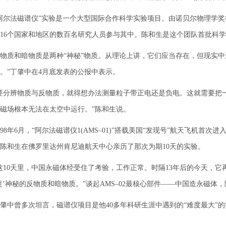
尔法磁谱仪”实验是一个大型国际合作科学实验项目。由诺贝尔物理学奖
16个国家和地区的数百名研究人员参与其中。陈和生是这个团队首批科
和暗物质是两种“神秘”物质。从理论上讲，它们应当存在，但现实中
。”丁肇中在4月底发表的公报中表示。
分辨物质与反物质，就得想办法测量粒子带正电还是负电。这就需要把一
磁场根本无法在太空中运行。”陈和生说。
8年6月，“阿尔法磁谱仪1(AMS–01)”搭载美国“发现号”航天飞机首
陈和生在佛罗里达州肯尼迪航天中心亲历了那次为期10天的实验。
0天里，中国永磁体经受住了考验，工作正常。时隔13年后的今天，它再
捕捉’神秘的反物质和暗物质。”谈起AMS–02最核心部件——中国造永磁体
曾多次坦言，磁谱仪项目是他40多年科研生涯中遇到的“难度最大”的
。