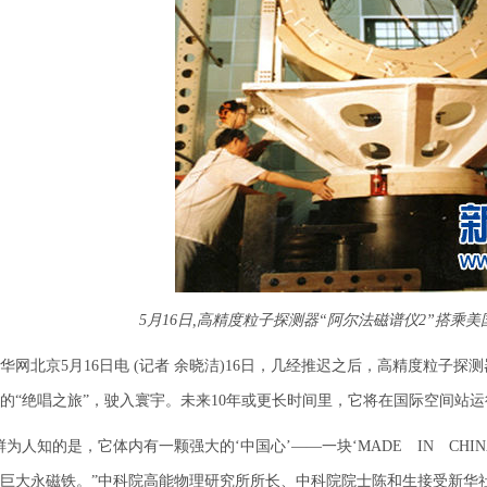
5月16日,高精度粒子探测器“阿尔法磁谱仪2”搭乘
北京5月16日电 (记者 余晓洁)16日，几经推迟之后，高精度粒子探测器—
的“绝唱之旅”，驶入寰宇。未来10年或更长时间里，它将在国际空间站
人知的是，它体内有一颗强大的‘中国心’——一块‘MADE IN CHINA’
巨大永磁铁。”中科院高能物理研究所所长、中科院院士陈和生接受新华