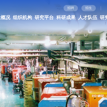
|
招聘
招生
位概况
组织机构
研究平台
科研成果
人才队伍
研