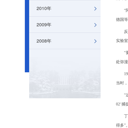
2010年
“阿
德国等
2009年
反物质
2008年
实验室
“要
处弥漫
199
当时，
“这1
02‘
丁肇中
得多”