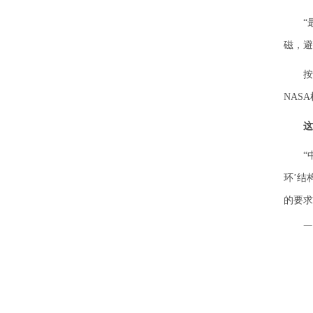
“最大
磁，避
按照惯
NAS
这
“中
环’结
的要求
不久前
长达1
此外，
意大利