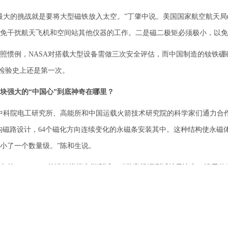
的挑战就是要将大型磁铁放入太空。”丁肇中说。美国国家航空航天局(N
免干扰航天飞机和空间站其他仪器的工作。二是磁二极矩必须极小，以免
例，NASA对搭载大型设备需做三次安全评估，而中国制造的钕铁硼磁
A检验史上还是第一次。
块强大的“中国心”到底神奇在哪里？
科院电工研究所、高能所和中国运载火箭技术研究院的科学家们通力合作
构磁路设计，64个磁化方向连续变化的永磁条安装其中。这种结构使永磁体
小了一个数量级。”陈和生说。
，AMS–02曾进行模拟空间测试。科学家根据测试结果决定，沿用曾服
8到20年。
AMS－02在AMS－01的基础上增加了若干新的子探测器。其中，中
、法国同行共同研制出作为探测器关键部分的电磁量能器。