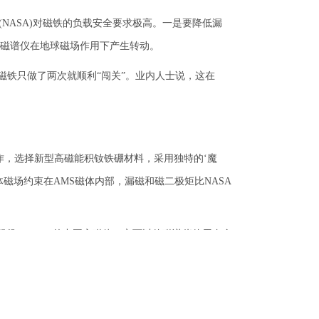
ASA)对磁铁的负载安全要求极高。一是要降低漏
磁谱仪在地球磁场作用下产生转动。
铁只做了两次就顺利“闯关”。业内人士说，这在
，选择新型高磁能积钕铁硼材料，采用独特的‘魔
磁场约束在AMS磁体内部，漏磁和磁二极矩比NASA
役AMS–01的中国永磁体，它可以使磁谱仪使用寿命
科院高能物理研究所与中国航天科技集团公司的专家和