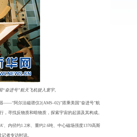
美国“奋进号”航天飞机驶入寰宇。
—“阿尔法磁谱仪2(AMS–02)”搭乘美国“奋进号”航
运行，寻找反物质和暗物质，探索宇宙的起源及其构成。
、内径约1.2米、重约2.6吨、中心磁场强度1370高斯
社记者专访时说。