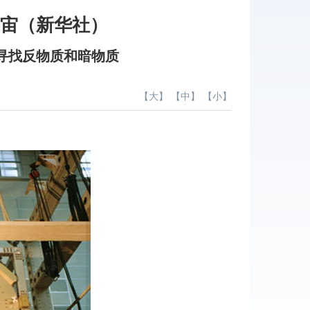
宇宙（新华社）
寻找反物质和暗物质
【
大
】 【
中
】 【
小
】