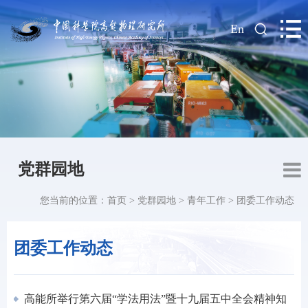
|
En
党群园地
您当前的位置：
首页
>
党群园地
>
青年工作
>
团委工作动态
团委工作动态
高能所举行第六届“学法用法”暨十九届五中全会精神知