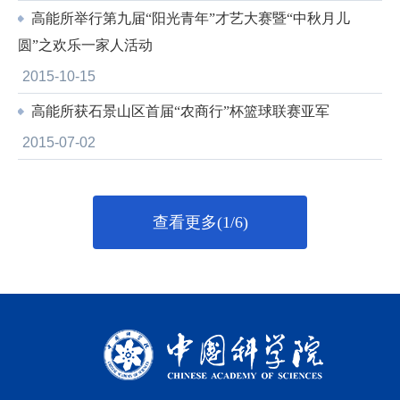
高能所举行第九届“阳光青年”才艺大赛暨“中秋月儿
圆”之欢乐一家人活动
2015-10-15
高能所获石景山区首届“农商行”杯篮球联赛亚军
2015-07-02
查看更多(1/6)