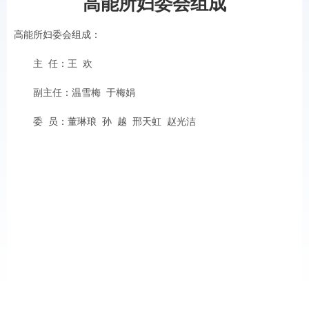
高能所妇委会组成
高能所妇委会组成：
主 任：王 欢
副主任：温雪梅 于梅娟
委 员：董琳琅 孙 越 邢天虹 赵光洁