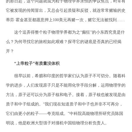
的那日起，这个问题就成为粒子物理学界永恒的争议焦点，时常有
它被发现的传闻冒出，又总会引起质疑和反驳，就连常常赌输的史
蒂芬·霍金甚至都愿意押上100美元再赌一次，赌它无法被找到……
这个逗弄得整个粒子物理学界都为之“癫狂”的小东西究竟是什
么？为何寻找它的旅程如此艰难？探寻它的谜底是否真的已经揭
开？
“上帝粒子”有质量没体积
很早以前，希腊和印度的哲学家们认为原子不可切分。随着科
学的进步，人们发现原子只是不能用化学手段分解，运用物理学的
方法，原子还可以分为原子核和电子。接着，原子核也被发现是由
质子和中子组成的。“我们现在知道质子和中子也并非不可再分，
它们由更小的粒子——夸克组成。”中科院高能物理所研究员陈国
明说，他是欧洲大型强子对撞机中国组物理分析负责人。