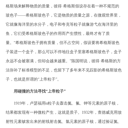
格斯场来解释物质的质量，彼得·希格斯假设存在着一种不规范的
玻色子——希格斯玻色子，它是物质的质量之源，在微观世界里，
它就像海洋里的水分子，电子和夸克等粒子就像游弋在海洋里的
鱼，它们受希格斯玻色子的作用而产生惯性，最终才有了质
量。“希格斯玻色子拥有质量，但不占空间，假设要将希格斯玻色
子装进一个盒子，那么可以不停地往盒子里塞希格斯玻色子，盒子
永远不会被塞满，但却会越来越重。”陈国明说，彼得·希格斯的方
法弥补了标准模型的不足，也留下了多年来不见踪影的希格斯玻色
子，也就是所谓的“上帝粒子”。
用碰撞的方法寻找“上帝粒子”
1919年，卢瑟福用α粒子去轰击氮、氟、钾等元素的原子核，
结果都发现有一种微粒产生，这就是质子。1932年，查德威克用放
射性元素铍发出来的射线射击氮、氩元素的原子核，通过验证氮、