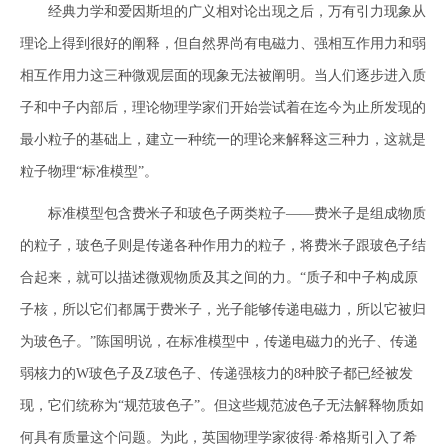
经典力学和爱因斯坦的广义相对论出现之后，万有引力现象从
理论上得到很好的阐释，但自然界尚有电磁力、强相互作用力和弱
相互作用力这三种微观层面的现象无法被阐明。当人们逐步进入质
子和中子内部后，理论物理学家们开始尝试着在迄今为止所发现的
最小粒子的基础上，建立一种统一的理论来解释这三种力，这就是
粒子物理“标准模型”。
标准模型包含费米子和玻色子两类粒子——费米子是组成物质
的粒子，玻色子则是传递各种作用力的粒子，将费米子跟玻色子结
合起来，就可以描述微观物质及其之间的力。“质子和中子构成原
子核，所以它们都属于费米子，光子能够传递电磁力，所以它被归
为玻色子。”陈国明说，在标准模型中，传递电磁力的光子、传递
弱核力的W玻色子及Z玻色子、传递强核力的8种胶子都已经被发
现，它们统称为“规范玻色子”。但这些规范波色子无法解释物质如
何具有质量这个问题。为此，英国物理学家彼得·希格斯引入了希