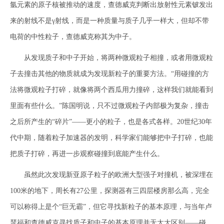
氩元素的原子核被推动的速度，查德威克判断出放射性元素铍发出
来的射线不是γ射线，而是一种质量与质子几乎一样大，但却不带
电荷的中性粒子，查德威克称其为中子。
从发现质子和中子开始，将两种微观粒子相撞，或者用微观粒
子去撞击其他的物质就成为发现新粒子的重要方法。“用碰撞的方
法将微观粒子打碎，就像将两个西瓜用力撞碎，这样我们就能看到
里面有些什么。”陈国明说，只不过微观粒子内部极为复杂，撞击
之后所产生的“碎片”——更小的粒子，也是各式各样。20世纪30年
代中期，随着粒子加速器的发明，科学家们能够把中子打碎，也能
把质子打碎，再进一步观察碰撞到底能产生什么。
虽然此次发现新亚原子粒子的欧洲大型强子对撞机，被深埋在
100米的地下，周长有27公里，探测器有三四层楼房那么高，完全
可以称得上是个“巨无霸”，但它寻找新粒子的基本原理，与当年卢
瑟福和查德威克寻找质子和中子的基本原理并无太大区别——碰