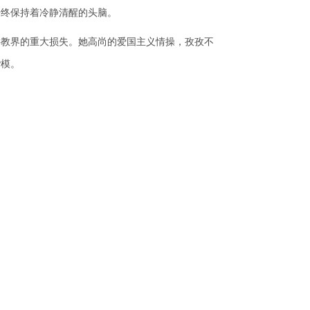
终保持着冷静清醒的头脑。
教界的重大损失。她高尚的爱国主义情操，孜孜不
楷模。
@ihep.ac.cn
网安备案号：