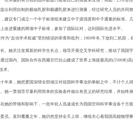
一些关键的有分歧的国外数据只能靠自己的实验来澄清，例如：235U的
泽慧提出利用自制的载铀乳胶和载硼乳胶来进行测量，经过研究人员的共同
要性，建议专门成立一个中子标准组来建立中子源强度和中子通量的标准。
础上改进重建的两项中子标准，参加了国际比对，达到国际先进水平。 何泽
作为“反动学术权威”受到错误的审查和批判；1969年冬,下放到二机部，
所长。她关注发展新的科学生长点，领导开展交叉学科研究，推动了我国
通过国内、国际合作在西藏甘巴拉山建成了世界上海拔最高的(5500米)
技术。
年来，她把爱国深情全部倾注对祖国科学事业的奉献之中，不计个人得
新。她一贯倡导尽量利用简单的实验条件做出有意义的研究结果，并始终
她的带领和影响下，一批年轻人迅速成长为我国空间科学事业各个方面
委员。直到耄耋之年，她仍然坚持全天上班，继续关心着我国高能物理事业