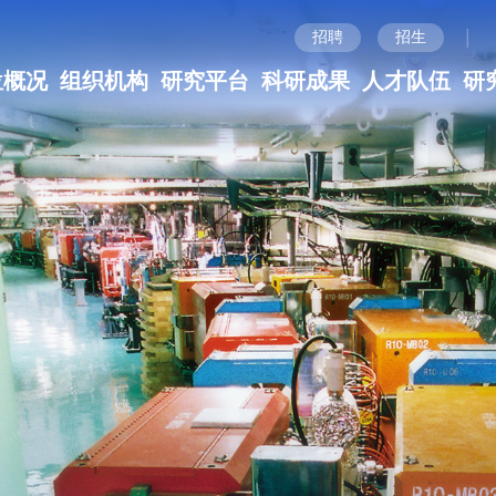
|
招聘
招生
位概况
组织机构
研究平台
科研成果
人才队伍
研