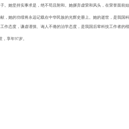
。她坚持实事求是，绝不苟且附和。她摒弃虚荣和风头，在荣誉面前始
，她的功绩将永远记载在中华民族的光辉史册上。她的逝世，是我国科
的工作态度，谦虚谨慎、诲人不倦的治学态度，是我国后辈科技工作者的
世，享年97岁。
：北京市918信箱 邮编：100049 电话：86-10-88235008 Email：ihep
国科学院高能物理研究所 备案序号：
京ICP备05002790号-1
文保
402500050