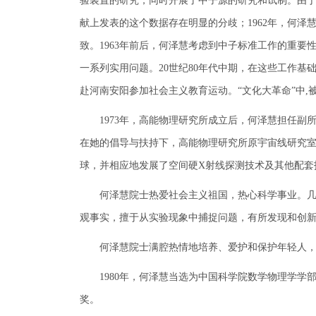
验装置的研究，同时开展了中子源的研究和试制。由于
献上发表的这个数据存在明显的分歧；1962年，何
致。1963年前后，何泽慧考虑到中子标准工作的重
一系列实用问题。20世纪80年代中期，在这些工作基
赴河南安阳参加社会主义教育运动。“文化大革命”中,被
1973年，高能物理研究所成立后，何泽慧担任副
在她的倡导与扶持下，高能物理研究所原宇宙线研究室
球，并相应地发展了空间硬X射线探测技术及其他配套
何泽慧院士热爱社会主义祖国，热心科学事业。几十
观事实，擅于从实验现象中捕捉问题，有所发现和创
何泽慧院士满腔热情地培养、爱护和保护年轻人，在
1980年，何泽慧当选为中国科学院数学物理学学部
奖。