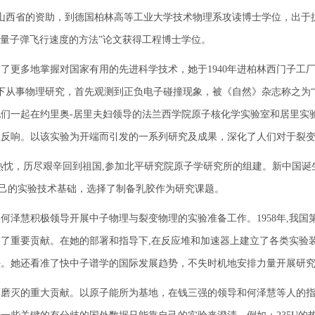
籍山西省的资助，到德国柏林高等工业大学技术物理系攻读博士学位，出于抗
测量子弹飞行速度的方法”论文获得工程博士学位。
多地掌握对国家有用的先进科学技术，她于1940年进柏林西门子工厂弱
指导下从事物理研究，首先观测到正负电子碰撞现象，被《自然》杂志称之为“
们一起在约里奥-居里夫妇领导的法兰西学院原子核化学实验室和居里实
大反响。以该实验为开端而引发的一系列研究及成果，深化了人们对于裂
热忱，历尽艰辛回到祖国,参加北平研究院原子学研究所的组建。新中国
国自己的实验技术基础，选择了制备乳胶作为研究课题。
何泽慧积极领导开展中子物理与裂变物理的实验准备工作。1958年,我国
了重要贡献。在她的部署和指导下,在反应堆和加速器上建立了各类实验
法。她还看准了快中子谱学的国际发展趋势，不失时机地安排力量开展研
灭的重大贡献。以原子能所为基地，在钱三强的领导和何泽慧等人的指