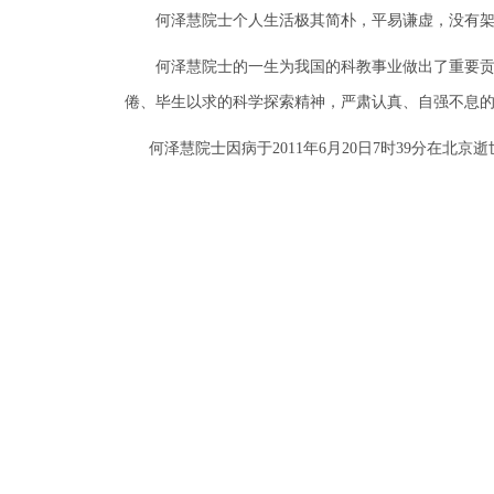
何泽慧院士个人生活极其简朴，平易谦虚，没有架子
何泽慧院士的一生为我国的科教事业做出了重要贡献
倦、毕生以求的科学探索精神，严肃认真、自强不息
何泽慧院士因病于2011年6月20日7时39分在北京逝
地址
中
110
违法违纪举报