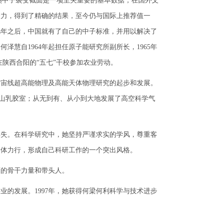
热中子裂变截面是一项至关重要的基本数据，在国外文
努力，得到了精确的结果，至今仍与国际上推荐值一
几年之后，中国就有了自己的中子标准，并用以解决了
慧自1964年起担任原子能研究所副所长，1965年
在陕西合阳的“五七”干校参加农业劳动。
宇宙线超高能物理及高能天体物理研究的起步和发展。
高山乳胶室；从无到有、从小到大地发展了高空科学气
失。在科学研究中，她坚持严谨求实的学风，尊重客
身体力行，形成自己科研工作的一个突出风格。
的骨干力量和带头人。
的发展。1997年，她获得何梁何利科学与技术进步