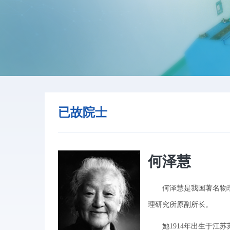
已故院士
何泽慧
何泽慧是我国著名物理学
理研究所原副所长。
她1914年出生于江苏