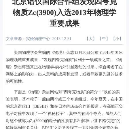
北京谱仪国际合作组发现四夸克
物质Zc(3900)入选2013年物理学
重要成果
文章来源：实验物理中心
2013-12-31
【
大
】 【
中
】 【
小
】
美国物理学会主编的《物理》杂志12月30日公布了2013年国际
物理领域重要成果，“发现四夸克物质”位列十一项成果之首。《物
理》杂志评选真正在物理学界内外引起轰动的成果，综合考虑了在
网络上的影响力，出人意料的成果和发现，或者导致更先进的技术
的可能性。
下面是《物理》杂志网站对“四夸克物质”的简介：“以前的实
验表明，基本粒子一般由两个或三个夸克组成。今年夏天，在中国
的北京谱仪III（BESIII）和在日本的Belle合作组报道，在高能正负
电子对撞中发现了一个‘神秘粒子’，其中含有四个夸克。虽然人们
对这个被称为Z
(3900)的粒子的性质有多种解释，但‘四夸克态’的
c
解释得到更多关注。BESIII之后又发现了一系列含四个夸克的粒