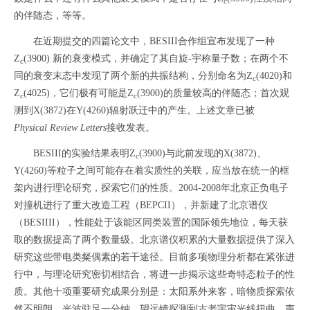
c
的伴随态，等等。
在近期提交的四篇论文中，BESIII合作组宣布发现了一种
Z
(3900) 新的衰变模式，并确定了其自旋-宇称量子数；在两个不
c
同的衰变末态中发现了两个新的共振结构，分别命名为Z
(4020)和
c
Z
(4025)，它们极有可能是Z
(3900)的质量较高的伴随态；首次观
c
c
测到X(3872)在Y(4260)辐射跃迁中的产生。上述文章已被
Physical Review Letters
接收发表。
BESIII的实验结果表明Z
(3900)与此前发现的X(3872)、
c
Y(4260)等粒子之间可能存在着实质性的关联，应当放在统一的框
架内进行理论研究，探索它们的性质。2004-2008年北京正负电子
对撞机进行了重大改造工程（BEPCII），并新建了北京谱仪
（BESIIII），性能处于该能区同类装置的国际领先地位，每天获
取的数据提高了两个数量级。北京谱仪积累的大量数据提供了深入
研究这些带电类粲偶素的若干途径。目前多项物理分析都在紧张进
行中，与理论研究密切相结合，将进一步揭示这些奇特态粒子的性
质。其他十项重要研究成果分别是：太阳系外来客，暗物质探索依
然不明朗，光波驻足一分钟，望远镜探测到古老宇宙光线扭曲，声