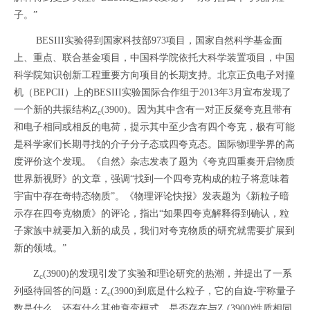
子。”
BESIII实验得到国家科技部973项目，国家自然科学基金面
上、重点、联合基金项目，中国科学院依托大科学装置项目，中国
科学院知识创新工程重要方向项目的长期支持。北京正负电子对撞
机（BEPCII）上的BESIII实验国际合作组于2013年3月宣布发现了
一个新的共振结构Z
(3900)。因为其中含有一对正反粲夸克且带有
c
和电子相同或相反的电荷，提示其中至少含有四个夸克，极有可能
是科学家们长期寻找的介子分子态或四夸克态。国际物理学界的高
度评价这个发现。《自然》杂志发表了题为《夸克四重奏开启物质
世界新视野》的文章，强调“找到一个四夸克构成的粒子将意味着
宇宙中存在奇特态物质”。《物理评论快报》发表题为《新粒子暗
示存在四夸克物质》的评论，指出“如果四夸克解释得到确认，粒
子家族中就要加入新的成员，我们对夸克物质的研究就需要扩展到
新的领域。”
Z
(3900)的发现引发了实验和理论研究的热潮，并提出了一系
c
列亟待回答的问题：Z
(3900)到底是什么粒子，它的自旋-宇称量子
c
数是什么，还有什么其他衰变模式，是否存在与Z
(3900)性质相同