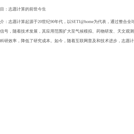
目：志愿计算的前世今生
介：志愿计算起源于20世纪90年代，以SETI@home为代表，通过整
信号，随着技术发展，其应用范围扩大至气候模拟、药物研发、天文观测
科研效率，降低了研究成本。如今，随着互联网普及和技术进步，志愿计
的重要工具。
简介：高能所计算中心2022级学生，从事志愿计算相关工作，主要研究方
：北京市918信箱 邮编：100049 电话：86-10-88235008 Email：ihep
国科学院高能物理研究所 备案序号：
京ICP备05002790号-1
文保