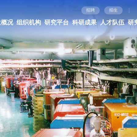
|
招聘
招生
位概况
组织机构
研究平台
科研成果
人才队伍
研