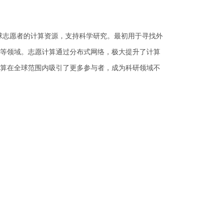
合全球志愿者的计算资源，支持科学研究。最初用于寻找外
等领域。志愿计算通过分布式网络，极大提升了计算
算在全球范围内吸引了更多参与者，成为科研领域不
向是志愿计算在CEPC快速模拟中的研究与应用。
@ihep.ac.cn
网安备案号：