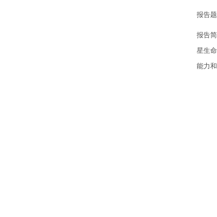
报告题
报告简
星生命
能力和
可或缺
报告人
地址
中