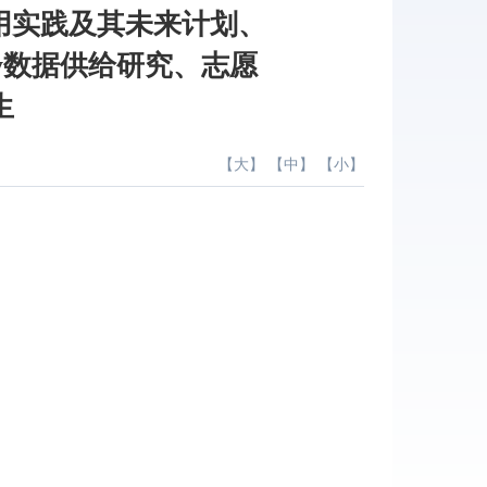
应用实践及其未来计划、
dy数据供给研究、志愿
生
【
大
】 【
中
】 【
小
】