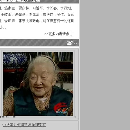
、温家宝、贾庆林、习近平、李长春、李源潮、
、王岐山、朱镕基、李岚清、曾庆红、吴仪、吴官
召、俞正声、张劲夫等致电，对何泽慧院士的逝世
慰问。
>>更多内容请点击
·
《大家》何泽慧 核物理学家