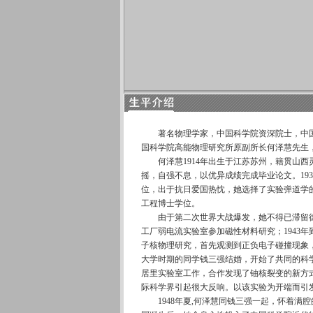
著名物理学家，中国科学院资深院士，中国
国科学院高能物理研究所原副所长何泽慧先生，因病
何泽慧1914年出生于江苏苏州，籍贯山西灵
摇，自强不息，以优异成绩完成毕业论文。19
位，出于抗日爱国热忱，她选择了实验弹道学的
工程博士学位。
由于第二次世界大战爆发，她不得已滞留德国
工厂弱电流实验室参加磁性材料研究；1943年
子核物理研究，首先观测到正负电子碰撞现象，
大学时期的同学钱三强结婚，开始了共同的科
居里实验室工作，合作发现了铀核裂变的新方
际科学界引起很大反响。以该实验为开端而引
1948年夏,何泽慧同钱三强一起，怀着满腔