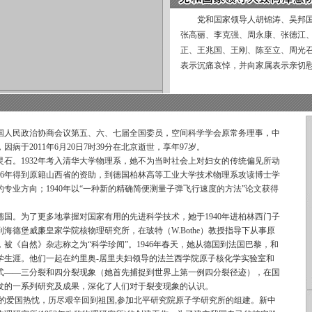
党和国家领导人胡锦涛、吴邦国
张高丽、李克强、周永康、张德江
正、王兆国、王刚、陈至立、周光
表示沉痛哀悼，并向家属表示亲切
人民政治协商会议第五、六、七届全国委员，空间科学学会原常务理事，中
于2011年6月20日7时39分在北京逝世，享年97岁。
石。1932年考入清华大学物理系，她不为当时社会上对妇女的传统偏见所动
36年得到原籍山西省的资助，到德国柏林高等工业大学技术物理系攻读博士学
专业方向；1940年以“一种新的精确简便测量子弹飞行速度的方法”论文获得
。为了更多地掌握对国家有用的先进科学技术，她于1940年进柏林西门子
到海德堡威廉皇家学院核物理研究所，在玻特（W.Bothe）教授指导下从事原
被《自然》杂志称之为“科学珍闻”。1946年春天，她从德国到法国巴黎，和
学生涯。他们一起在约里奥-居里夫妇领导的法兰西学院原子核化学实验室和
式——三分裂和四分裂现象（她首先捕捉到世界上第一例四分裂径迹），在国
发的一系列研究及成果，深化了人们对于裂变现象的认识。
的爱国热忱，历尽艰辛回到祖国,参加北平研究院原子学研究所的组建。新中