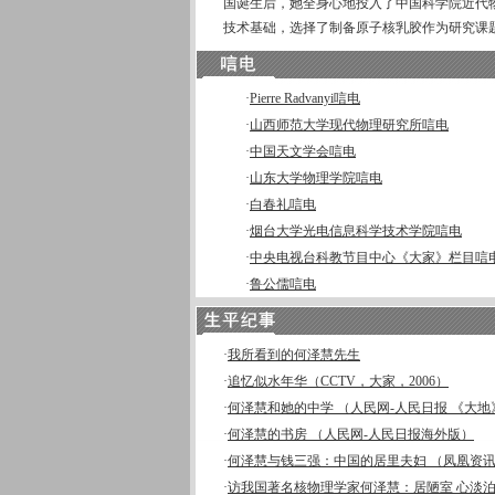
国诞生后，她全身心地投入了中国科学院近代物
技术基础，选择了制备原子核乳胶作为研究课
·
Pierre Radvanyi唁电
·
山西师范大学现代物理研究所唁电
·
中国天文学会唁电
·
山东大学物理学院唁电
·
白春礼唁电
·
烟台大学光电信息科学技术学院唁电
·
中央电视台科教节目中心《大家》栏目唁
·
鲁公儒唁电
·
我所看到的何泽慧先生
·
追忆似水年华（CCTV，大家，2006）
·
何泽慧和她的中学 （人民网-人民日报 《大地
·
何泽慧的书房 （人民网-人民日报海外版）
·
何泽慧与钱三强：中国的居里夫妇 （凤凰资
·
访我国著名核物理学家何泽慧：居陋室 心淡泊 