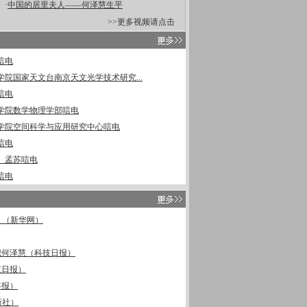
·
中国的居里夫人——何泽慧生平
>>更多视频请点击
唁电
学院国家天文台南京天文光学技术研究...
唁电
学院数学物理学部唁电
学院空间科学与应用研究中心唁电
唁电
、孟苏唁电
唁电
 （新华网）
识何泽慧（科技日报）
京日报）
年报）
新社）