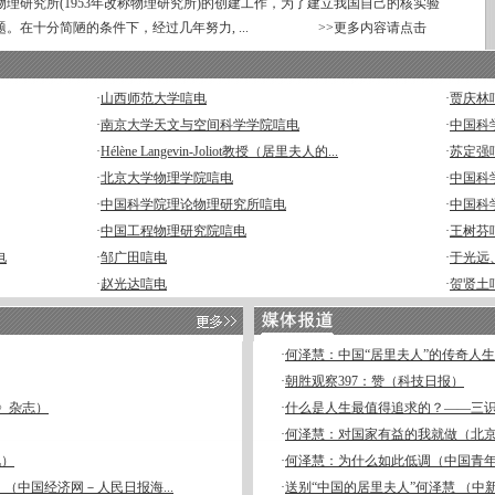
理研究所(1953年改称物理研究所)的创建工作，为了建立我国自己的核实验
题。在十分简陋的条件下，经过几年努力, ...
>>更多内容请点击
·
山西师范大学唁电
·
贾庆林
·
南京大学天文与空间科学学院唁电
·
中国科
·
Hélène Langevin-Joliot教授（居里夫人的...
·
苏定强
·
北京大学物理学院唁电
·
中国科
·
中国科学院理论物理研究所唁电
·
中国科
·
中国工程物理研究院唁电
·
王树芬
电
·
邹广田唁电
·
于光远
·
赵光达唁电
·
贺贤土
·
何泽慧：中国“居里夫人”的传奇人生
·
朝胜观察397：赞（科技日报）
》杂志）
·
什么是人生最值得追求的？——三
·
何泽慧：对国家有益的我就做（北
讯）
·
何泽慧：为什么如此低调（中国青
（中国经济网－人民日报海...
·
送别“中国的居里夫人”何泽慧 （中