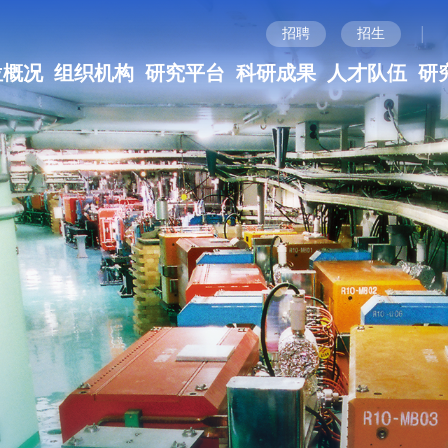
|
招聘
招生
位概况
组织机构
研究平台
科研成果
人才队伍
研