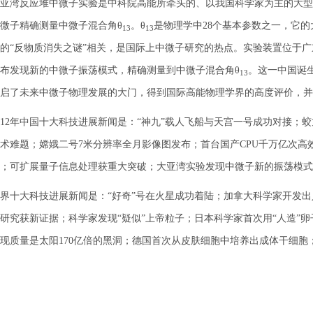
湾反应堆中微子实验是中科院高能所牵头的、以我国科学家为主的大型
微子精确测量中微子混合角θ
。θ
是物理学中28个基本参数之一，它
13
13
的“反物质消失之谜”相关，是国际上中微子研究的热点。实验装置位于广东
布发现新的中微子振荡模式，精确测量到中微子混合角θ
。这一中国诞
13
启了未来中微子物理发展的大门，得到国际高能物理学界的高度评价，并被
2年中国十大科技进展新闻是：“神九”载人飞船与天宫一号成功对接；蛟
术难题；嫦娥二号7米分辨率全月影像图发布；首台国产CPU千万亿次
；可扩展量子信息处理获重大突破；大亚湾实验发现中微子新的振荡模式
十大科技进展新闻是：“好奇”号在火星成功着陆；加拿大科学家开发出
研究获新证据；科学家发现“疑似”上帝粒子；日本科学家首次用“人造”
现质量是太阳170亿倍的黑洞；德国首次从皮肤细胞中培养出成体干细胞；