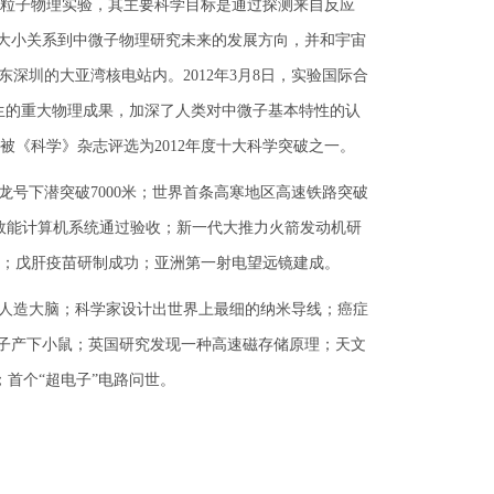
粒子物理实验，其主要科学目标是通过探测来自反应
的大小关系到中微子物理研究未来的发展方向，并和宇宙
深圳的大亚湾核电站内。2012年3月8日，实验国际合
生的重大物理成果，加深了人类对中微子基本特性的认
《科学》杂志评选为2012年度十大科学突破之一。
龙号下潜突破7000米；世界首条高寒地区高速铁路突破
高效能计算机系统通过验收；新一代大推力火箭发动机研
；戊肝疫苗研制成功；亚洲第一射电望远镜建成。
人造大脑；科学家设计出世界上最细的纳米导线；癌症
卵子产下小鼠；英国研究发现一种高速磁存储原理；天文
首个“超电子”电路问世。