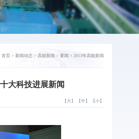
：
首页
>
新闻动态
>
高能新闻
>
要闻
>
2013年高能新闻
国十大科技进展新闻
【
大
】 【
中
】 【
小
】