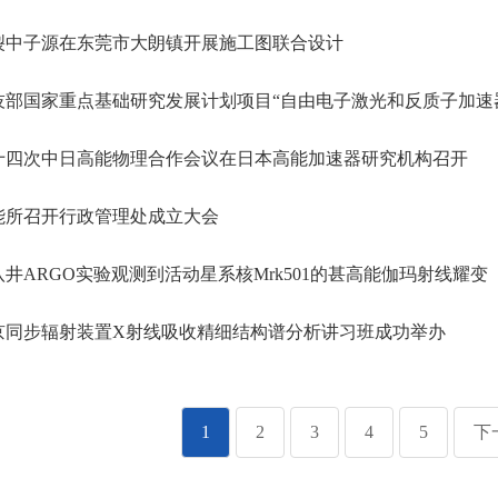
裂中子源在东莞市大朗镇开展施工图联合设计
部国家重点基础研究发展计划项目“自由电子激光和反质子加速器重大基础研
十四次中日高能物理合作会议在日本高能加速器研究机构召开
能所召开行政管理处成立大会
井ARGO实验观测到活动星系核Mrk501的甚高能伽玛射线耀变
京同步辐射装置X射线吸收精细结构谱分析讲习班成功举办
1
2
3
4
5
下