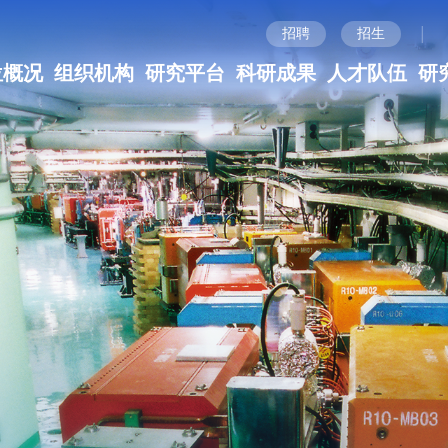
|
招聘
招生
位概况
组织机构
研究平台
科研成果
人才队伍
研