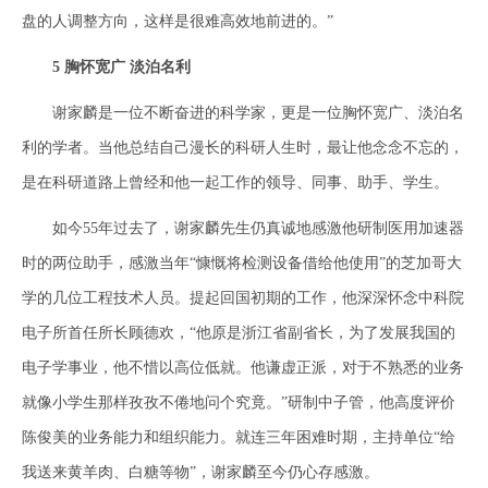
盘的人调整方向，这样是很难高效地前进的。”
5 胸怀宽广 淡泊名利
谢家麟是一位不断奋进的科学家，更是一位胸怀宽广、淡泊名
利的学者。当他总结自己漫长的科研人生时，最让他念念不忘的，
是在科研道路上曾经和他一起工作的领导、同事、助手、学生。
如今55年过去了，谢家麟先生仍真诚地感激他研制医用加速器
时的两位助手，感激当年“慷慨将检测设备借给他使用”的芝加哥大
学的几位工程技术人员。提起回国初期的工作，他深深怀念中科院
电子所首任所长顾德欢，“他原是浙江省副省长，为了发展我国的
电子学事业，他不惜以高位低就。他谦虚正派，对于不熟悉的业务
就像小学生那样孜孜不倦地问个究竟。”研制中子管，他高度评价
陈俊美的业务能力和组织能力。就连三年困难时期，主持单位“给
我送来黄羊肉、白糖等物”，谢家麟至今仍心存感激。