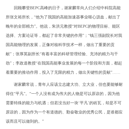
回顾攀登BEPC高峰的日子，谢家麟常向人们介绍中科院高能
所张文裕所长，“他为了我国的高能加速器事业呕心沥血，献出了
晚年的全部精力”。他说，朱洪元教授“对BEPC的物理目标、能区
选择、方案论证等，都起了非常关键的作用”；“钱三强副院长对我
国高能物理的发展，正像对核科学技术一样，做出了重要的贡
献”；张厚英副所长“有着丰富的科研管理经验、充沛的精力与干
劲”；李政道教授“在我国高能事业发展的每一个阶段和方面，都起
着重要的推动作用，投入了无限的精力，做出关键性的贡献”……
谢家麟常说，青年人应该立志建大功、立大业，但也要能够耐
得住“平凡”。“一个人没有成为伟大的人物是可以原谅的，因为他
需要特殊的能力与机遇；但若没当好一块‘平凡’的砖瓦，却是不可
原谅的，因为作为一个有道德的、勤奋敬业的优秀公民，是谁都应
该而且可以做到的。”