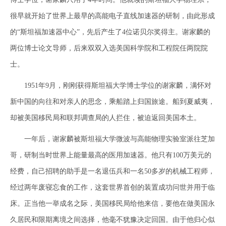
很早就开始了世界上最早的高能电子直线加速器的研制，由此形成
的“斯坦福加速器中心”，先后产生了4位诺贝尔奖得主。谢家麟的
两位博士论文导师，后来双双入选美国科学院和工程院任两院院
士。
1951年9月，刚刚获得斯坦福大学博士学位的谢家麟，满怀对
新中国的向往和对亲人的思念，乘船踏上归国旅途。船到夏威夷，
却被美国移民局和联邦调查局的人拦住，被迫返回美国本土。
一年后，谢家麟被斯坦福大学微波与高能物理实验室派往芝加
哥，研制当时世界上能量最高的医用加速器。他只有100万美元的
经费，自己招聘的助手是一名退伍兵和一名50多岁的机械工程师，
经过两年废寝忘食的工作，这套世界首创的装置成功问世并用于临
床。正当他一举成名之际，美国移民局给他来信，要他在做美国永
久居民和限期离境之间选择，他毫不犹豫决定回国。由于他归心似