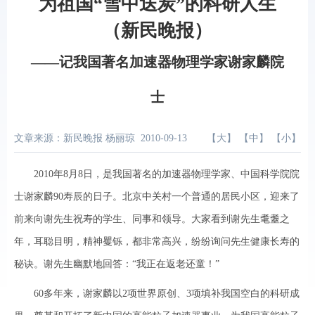
为祖国“雪中送炭”的科研人生
（新民晚报）
——记我国著名加速器物理学家谢家麟院
士
文章来源：新民晚报 杨丽琼
2010-09-13
【
大
】 【
中
】 【
小
】
2010年8月8日，是我国著名的加速器物理学家、中国科学院院
士谢家麟90寿辰的日子。北京中关村一个普通的居民小区，迎来了
前来向谢先生祝寿的学生、同事和领导。大家看到谢先生耄耋之
年，耳聪目明，精神矍铄，都非常高兴，纷纷询问先生健康长寿的
秘诀。谢先生幽默地回答：“我正在返老还童！”
60多年来，谢家麟以2项世界原创、3项填补我国空白的科研成