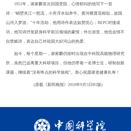
1951年，谢家麟首次回国受阻，心情郁闷的他写下一首
诗：“峭壁夹江一怒流，小舟浮水似奔牛。黄河横渡混相似，故国
山河入梦游。”十年浩劫，他用诗作表达如焚忧心；BEPC对撞成
功，他写诗抒发跻身科学前沿领域的豪情；外出游览，他也会情不
自禁赋诗，表达自己对祖国大好河山的热爱。
如今，每个星期一，谢家麟仍按时出现在中科院高能物理研究
所，虽然已远离重大科研项目，但他仍带着一名博士生，研制创新
课题，继续着“没有终点的科学旅程”。衷心祝愿谢老健康长寿！
(原载《新民晚报》2010年9月5日B1版)