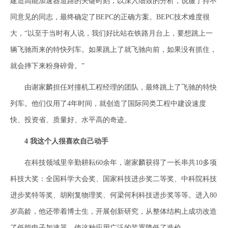
建造高能加速器道路的关键时刻，以深入细致的分析，说服了持不
同意见的同志，最终确定了BEPC的正确方案。BEPC技术难度很
大，“以至于当时有人说，我们好比站在铁路月台上，要想跳上一
辆飞驰而来的特快列车。如果跳上了就飞驰向前，如果没有抓住，
就会摔下来粉身碎骨。”
由谢家麟担任对撞机工程经理的团队，最终跳上了飞驰的特快
列车。他们仅用了4年时间，就创造了国际同类工程中建设速度
快、投资省、质量好、水平高的奇迹。
4 我这个人很喜欢自己动手
在科技领域里辛勤耕耘60余年，谢家麟获得了一长串共10多项
科技大奖：全国科学大会奖、国家科技进步奖二等奖、中科院科技
进步奖特等奖、胡刚复物理奖、何梁何利科技进步奖等等。进入80
岁高龄，他还带着博士生，开展创新研究，从整体结构上成功改造
了低能电子加速器，使这种应用广泛的装置降低了造价。