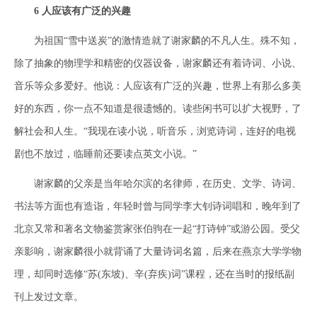
6 人应该有广泛的兴趣
为祖国“雪中送炭”的激情造就了谢家麟的不凡人生。殊不知，
除了抽象的物理学和精密的仪器设备，谢家麟还有着诗词、小说、
音乐等众多爱好。他说：人应该有广泛的兴趣，世界上有那么多美
好的东西，你一点不知道是很遗憾的。读些闲书可以扩大视野，了
解社会和人生。“我现在读小说，听音乐，浏览诗词，连好的电视
剧也不放过，临睡前还要读点英文小说。”
谢家麟的父亲是当年哈尔滨的名律师，在历史、文学、诗词、
书法等方面也有造诣，年轻时曾与同学李大钊诗词唱和，晚年到了
北京又常和著名文物鉴赏家张伯驹在一起“打诗钟”或游公园。受父
亲影响，谢家麟很小就背诵了大量诗词名篇，后来在燕京大学学物
理，却同时选修“苏(东坡)、辛(弃疾)词”课程，还在当时的报纸副
刊上发过文章。