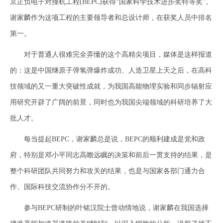
京正负电子对撞机工程(BEPC)获得“国家科学技术进步奖特等奖”。
谢家麟作为这项工程的主要领导者和总设计师，在获奖人员中排名
第一。
对于普通人很难完全弄懂的这个高精尖项目，媒体是这样报道
的：这是中国继原子弹氢弹爆炸成功、人造卫星上天之后，在高科
技领域的又一重大突破性成就，为我国高能物理实验和同步辐射应
用研究开辟了广阔的前景，同时也为我国尖端领域的科研培养了大
批人才。
每当提起BEPC，谢家麟总是说，BEPC的顺利建成是党和政
府，特别是邓小平同志高瞻远瞩的决策和前后一贯支持的结果，是
整个科研团队共同努力和攻关的结果，也是与国家各部门通力合
作、国际科技交流协作分不开的。
参与BEPC研制的叶铭汉院士曾动情地说，谢家麟在我国选择