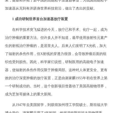
果，奠基和开拓了新中国的高能粒子加速器事业，为我国高能粒子
加速器从无到有并跻身世界科技前沿，做出了杰出的贡献。
1 成功研制世界首台加速器放疗装置
在科学技术突飞猛进的今天，放疗已和手术、化疗一起，成为
治疗肿瘤的重要方法。但许多人并不知道，最早使用放射性元素产
生的射线治疗肿瘤的，是居里夫人。后来人们发明了X光机，加大
了辐射的杀伤作用，但X射线的穿透力很强，会导致肿瘤后面的组
织也受到损伤。因此，科学家们设想，研制医用的高能电子加速
器，使辐射的杀伤作用仅限于肿瘤局部。这种对人体更安全、更有
效的治疗深度肿瘤的放疗装置，正是由谢家麟1955年初在世界上第
一个研制成功的。当时，这个创新项目曾轰动了美国高能物理界，
成为芝加哥媒体上的重大新闻。
从1947年去美国留学，到获得加州理工学院硕士、斯坦福大学
博士学位，谢家麟只用了4年时间。他就读的斯坦福大学物理系，