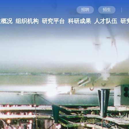
|
招聘
招生
位概况
组织机构
研究平台
科研成果
人才队伍
研