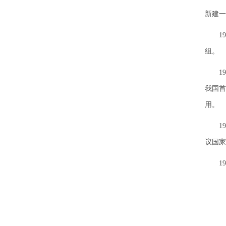
新建一
198
组。
198
我国首
用。
198
议国家
198