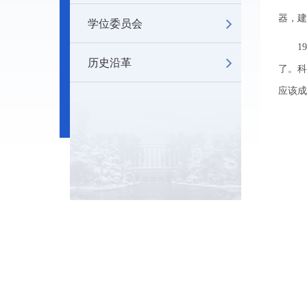
器，建
学位委员会
197
历史沿革
了。科
应该成