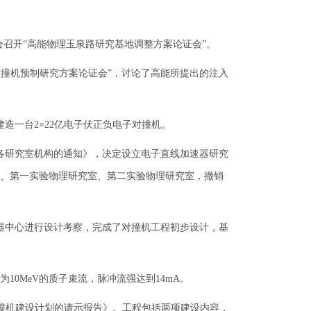
合召开“高能物理玉泉路研究基地调整方案论证会”。
电子对撞机预制研究方案论证会”，讨论了高能所提出的注入
造一台2×22亿电子伏正负电子对撞机。
理各研究室机构的通知》，决定设立电子直线加速器研究
、第一实验物理研究室、第二实验物理研究室，撤销
速器中心进行设计考察，完成了对撞机工程初步设计，基
10MeV的质子束流，脉冲流强达到14mA。
对撞机建设计划的请示报告》。工程包括两项建设内容，