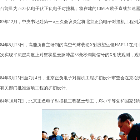
台能量为2×22亿电子伏正负电子对撞机；将在建的10MeV质子直线加速器
3年12月，中央书记处第一○三次会议决定将北京正负电子对撞机工程
4年5月23日，高能所自主研制的高空气球载硬X射线望远镜HAPI-1在河
次实现平流层高度上对蟹状星云脉冲星33毫秒周期信号的X射线观测，观测能
4年6月25日至7月4日，北京正负电子对撞机工程扩初设计审查会在京
有关部门批准这项工程的扩初设计。
4年10月7日，北京正负电子对撞机工程破土动工，邓小平等党和国家领