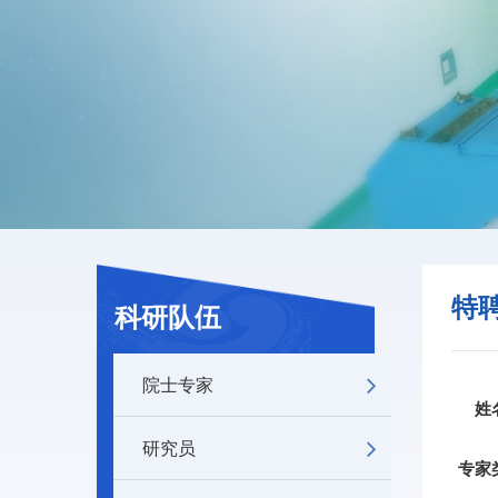
特
科研队伍
院士专家
姓
研究员
专家