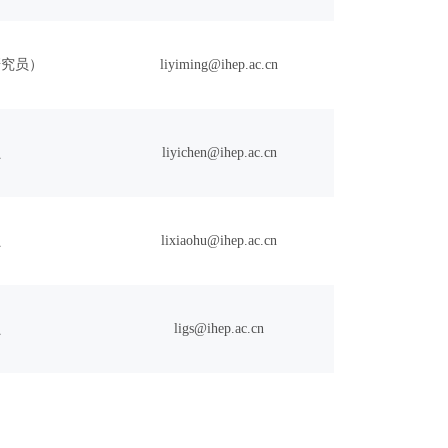
研究员）
liyiming@ihep.ac.cn
员
liyichen@ihep.ac.cn
员
lixiaohu@ihep.ac.cn
员
ligs@ihep.ac.cn
一页