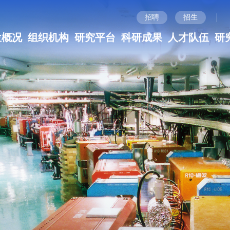
|
招聘
招生
位概况
组织机构
研究平台
科研成果
人才队伍
研