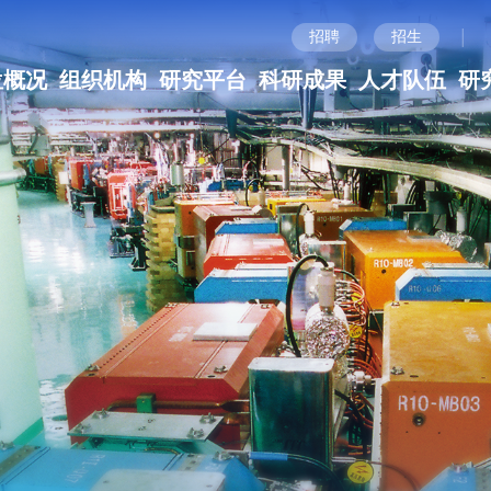
|
招聘
招生
位概况
组织机构
研究平台
科研成果
人才队伍
研