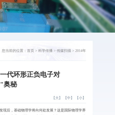
您当前的位置：
首页
>
科学传播
>
传媒扫描
>
2014年
下一代环形正负电子对
"奥秘
【
大
】 【
中
】 【
小
】
发现后，基础物理学将向何处发展？这是国际物理学界