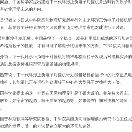
问题。中国科学家提出建造下一代环形正负电子对撞机并适时转为质子对
基础物理学未来的方向。
记者２５日从中科院高能物理研究所举行的未来环形正负电子对撞机研
者、菲尔兹奖获得者在内的８位世界顶尖物理学家也对此进行了讨论。
格斯粒子发现后，中国获得了一个机会，就是利用我们成熟的环形加速器
希格斯粒子的性质，才有可能了解粒子物理未来的方向。”中科院高能物
绍，下一代环形正负电子对撞机将瞄准希格斯粒子发现后对撞机实验的
质以及搜索标准模型背后更基础的物理规律。
芳说，下一代环形正负电子对撞机计划能量是目前运行中的北京正负电
撞机，其能量比正在运行的欧洲核子中心的大型强子对撞机大７倍。
科学家提出的这一方案在国际物理界引起了很大反响。菲尔兹奖得主、美
解答，如宇宙的起源，粒子质量的起源等。如果能在目前对撞机的能量上
。
普林斯顿高等研究院教授、中科院高能所高能物理前沿研究中心主任尼玛
微观的世界，唯一的方法是建立更大的环形加速器。