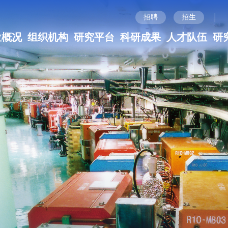
|
招聘
招生
位概况
组织机构
研究平台
科研成果
人才队伍
研