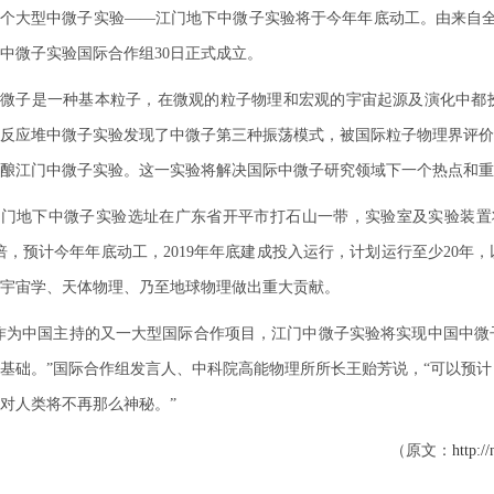
个大型中微子实验——江门地下中微子实验将于今年年底动工。由来自全世
中微子实验国际合作组30日正式成立。
子是一种基本粒子，在微观的粒子物理和宏观的宇宙起源及演化中都扮演
反应堆中微子实验发现了中微子第三种振荡模式，被国际粒子物理界评价
酿江门中微子实验。这一实验将解决国际中微子研究领域下一个热点和重
地下中微子实验选址在广东省开平市打石山一带，实验室及实验装置将
多倍，预计今年年底动工，2019年年底建成投入运行，计划运行至少20
宇宙学、天体物理、乃至地球物理做出重大贡献。
为中国主持的又一大型国际合作项目，江门中微子实验将实现中国中微
基础。”国际合作组发言人、中科院高能物理所所长王贻芳说，“可以预
对人类将不再那么神秘。”
（原文：
http:/