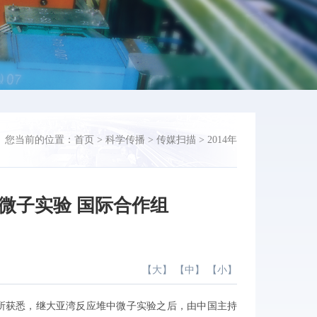
您当前的位置：
首页
>
科学传播
>
传媒扫描
>
2014年
微子实验 国际合作组
【
大
】 【
中
】 【
小
】
所获悉，继大亚湾反应堆
中微子
实验之后，由中国主持