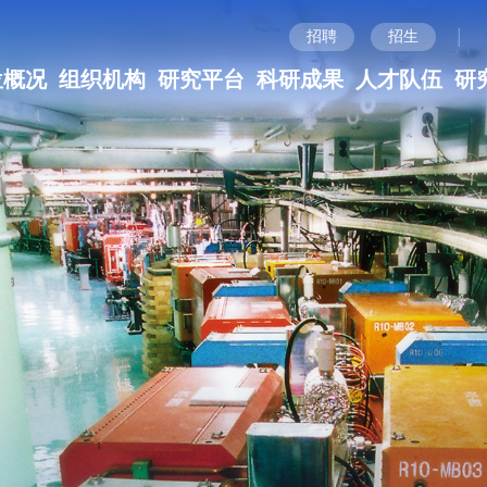
|
招聘
招生
位概况
组织机构
研究平台
科研成果
人才队伍
研