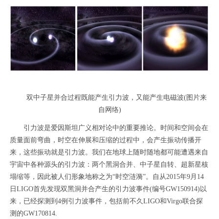
双中子星并合过程既能产生引力波，又能产生电磁波(图片来
自网络)
引力波是爱因斯坦广义相对论中的重要推论。时间和空间会在
质量面前弯曲，时空在伸展和压缩的过程中，会产生振动传播开
来，这些振动就是引力波。我们在地球上随时随地都可能遭遇来自
宇宙中各种源头的引力波：两个黑洞合并、中子星自转、超新星核
塌缩等，因此被人们形象地称之为“时空涟漪”。自从2015年9月14
日LIGO首先发现双黑洞并合产生的引力波事件(编号GW150914)以
来，已经探测到4例引力波事件，包括前不久LIGO和Virgo联合探
测的GW170814.