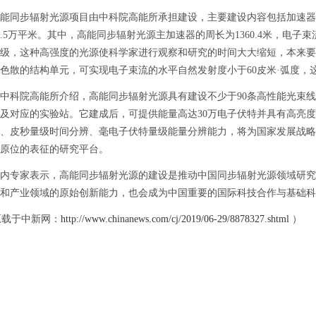
步辐射光源项目由中科院高能所承担建设，主要建设内容包括加速器、
2.5万平米。其中，高能同步辐射光源主加速器的周长为1360.4米，电子
量级，这种高强度的光源使科学家进行观察和研究的时间大大缩短，本来要
色散的结构单元，可实现电子束流的水平自然发射度小于60皮米·弧度，
院高能所介绍，高能同步辐射光源具有建设不少于90条高性能光束线和
及对应的实验站。它建成后，可提供能量高达30万电子伏特并具有高亮
、皮秒量级时间分辨、毫电子伏特量级能量分辨能力，将为国家发展战略
原位的表征的研究平台。
专家表示，高能同步辐射光源的建设是推动中国同步辐射光源领域研究
和产业领域的原始创新能力，也会成为中国重要的国际科技合作与基础科学
载于中新网：
http://www.chinanews.com/cj/2019/06-29/8878327.shtml
）