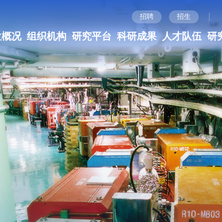
|
招聘
招生
位概况
组织机构
研究平台
科研成果
人才队伍
研