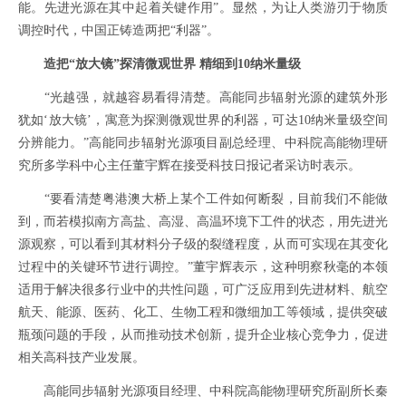
能。先进光源在其中起着关键作用”。显然，为让人类游刃于物质
调控时代，中国正铸造两把“利器”。
造把“放大镜”探清微观世界 精细到10纳米量级
“光越强，就越容易看得清楚。高能同步辐射光源的建筑外形
犹如‘放大镜’，寓意为探测微观世界的利器，可达10纳米量级空间
分辨能力。”高能同步辐射光源项目副总经理、中科院高能物理研
究所多学科中心主任董宇辉在接受科技日报记者采访时表示。
“要看清楚粤港澳大桥上某个工件如何断裂，目前我们不能做
到，而若模拟南方高盐、高湿、高温环境下工件的状态，用先进光
源观察，可以看到其材料分子级的裂缝程度，从而可实现在其变化
过程中的关键环节进行调控。”董宇辉表示，这种明察秋毫的本领
适用于解决很多行业中的共性问题，可广泛应用到先进材料、航空
航天、能源、医药、化工、生物工程和微细加工等领域，提供突破
瓶颈问题的手段，从而推动技术创新，提升企业核心竞争力，促进
相关高科技产业发展。
高能同步辐射光源项目经理、中科院高能物理研究所副所长秦