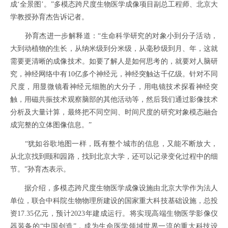
成‘全景图’。”多模态跨尺度生物医学成像项目副总工程师、北京大
学教授孙育杰告诉记者。
孙育杰进一步解释道：“生命科学研究的对象小到分子活动，
大到动植物的生长，从纳米级到分米级，从毫秒级到月、年，这就
需要更清晰的成像技术。如要了解人是如何思考的，就要对人脑研
究，神经网络中有10亿多个神经元，神经突触达千亿级。针对不同
尺度，用显微镜看神经元细胞的大分子，用电镜技术探看神经突
触，用磁共振技术观察脑部的其他活动等，然后我们通过影像技术
分析及大量计算，最终把不同空间、时间尺度的研究对象模态融合
成完整的立体图像信息。”
“犹如谷歌地图一样，既有整个城市的信息，又能不断放大，
从北京找到颐和园路，找到北京大学，还可以记录变化过程中的细
节。”孙育杰表示。
据介绍，多模态跨尺度生物医学成像设施由北京大学作为法人
单位，联合中科院生物物理所建设的国家重大科技基础设施，总投
资17.35亿元，预计2023年建成运行。将实现高端生物医学影像仪
器装备的“中国创造”，成为生命医学领域世界一流的重大科技设