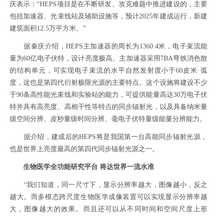
庆表示：“HEPS项目是在不断研发、攻克难题中推进建设的，主要
包括加速器、光束线站及辅助设施等，预计2025年建成运行，新建
建筑面积12.5万平方米。”
据秦庆介绍，HEPS主加速器的周长为1360.4米，电子束流能
量为60亿电子伏特，设计亮度极高。主加速器采用7BA弯铁消色散
的结构单元，可实现电子束流的水平自然发射度小于60皮米·弧
度，这也是第四代衍射极限光源的主要特点。这个设施将建设不少
于90条高性能光束线和实验站的能力，可提供能量高达30万电子伏
特并具有高亮度、高相干性等特点的同步辐射光，以及具备纳米量
级空间分辨、皮秒量级时间分辨、毫电子伏特量级能量分辨能力。
据介绍，建成后的HEPS将是我国第一台高能同步辐射光源，
也是世界上亮度最高的第四代同步辐射光源之一。
生物医学全功能研究平台 将达世界一流水准
“我们知道，同一尺寸下，显示分辨率越大，图像越小，反之
越大。而多模态跨尺度生物医学成像装置可以实现显示分辨率越
大，图像越大的效果。而且还可以从不同时间和空间尺度上形