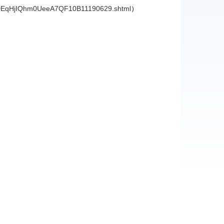
/VIDEqHjIQhm0UeeA7QF10B11190629.shtml
）