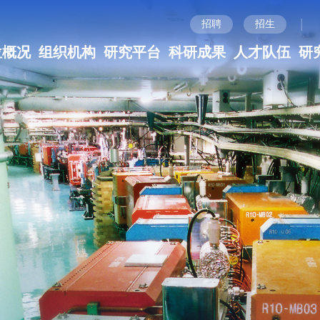
|
招聘
招生
位概况
组织机构
研究平台
科研成果
人才队伍
研