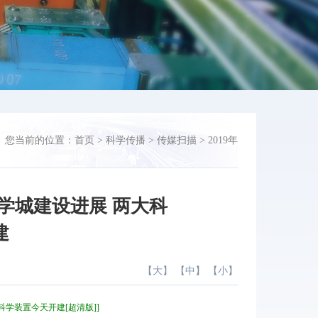
您当前的位置：
首页
>
科学传播
>
传媒扫描
>
2019年
学城建设进展 两大科
建
【
大
】 【
中
】 【
小
】
大科学装置今天开建[超清版]]