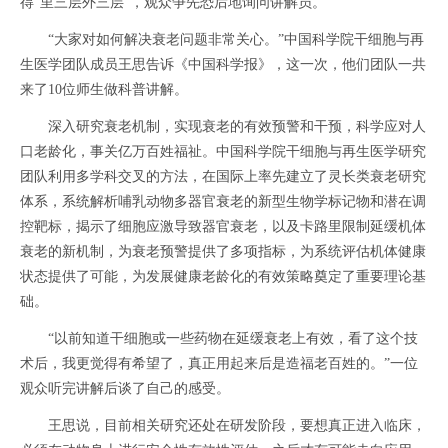
得“里三层外三层”，观众争先恐后地询问讲解员。
“大家对如何解决衰老问题非常关心。”中国科学院干细胞与再
生医学团队成员王思告诉《中国科学报》，这一次，他们团队一共
来了10位师生做科普讲解。
深入研究衰老机制，实现衰老的有效预警和干预，科学应对人
口老龄化，事关亿万百姓福祉。中国科学院干细胞与再生医学研究
团队利用多学科交叉的方法，在国际上率先建立了灵长类衰老研究
体系，系统解析哺乳动物多器官衰老的新型生物学标记物和潜在调
控靶标，揭示了细胞应激导致器官衰老，以及卡路里限制延缓机体
衰老的新机制，为衰老预警提供了多项指标，为系统评估机体健康
状态提供了可能，为发展健康老龄化的有效策略奠定了重要理论基
础。
“以前知道干细胞或一些药物在延缓衰老上有效，看了这个技
术后，我更觉得有希望了，真正用起来后是造福老百姓的。”一位
观众听完讲解后谈了自己的感受。
王思说，目前相关研究还处在研发阶段，要想真正进入临床，