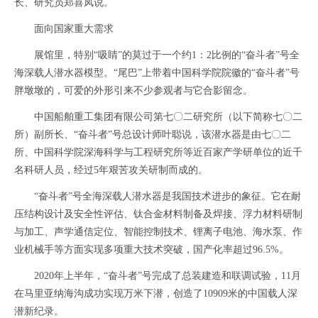
长、研究员郑喜凤说。
面向国家重大需求
展馆里，特别“吸睛”的莫过于一个约1：2比例的“奋斗者”号全
海深载人潜水器模型。“尾巴”上带着中国科学院院徽的“奋斗者”号
胖墩墩的，可爱的外形引来不少参观者与它合影留念。
中国船舶重工集团有限公司第七〇二研究所（以下简称七〇二
所）副所长、“奋斗者”号总设计师叶聪说，该潜水器是由七〇二
所、中国科学院深海科学与工程研究所等近百家产学研单位的近千
名科研人员，经过5年艰苦攻关研制而成的。
“奋斗者”号全海深载人潜水器是我国技术进步的象征。它在耐
压结构设计及安全性评估、钛合金材料制备及焊接、浮力材料研制
与加工、声学通信定位、智能控制技术、锂离子电池、海水泵、作
业机械手等方面实现多项重大技术突破，国产化率超过96.5%。
2020年上半年，“奋斗者”号完成了总装建造和联调试验，11月
在马里亚纳海沟成功实现万米下潜，创造了10909米的中国载人深
潜新纪录。