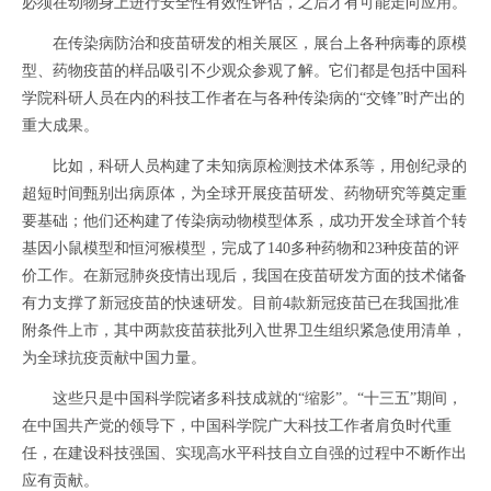
必须在动物身上进行安全性有效性评估，之后才有可能走向应用。
在传染病防治和疫苗研发的相关展区，展台上各种病毒的原模
型、药物疫苗的样品吸引不少观众参观了解。它们都是包括中国科
学院科研人员在内的科技工作者在与各种传染病的“交锋”时产出的
重大成果。
比如，科研人员构建了未知病原检测技术体系等，用创纪录的
超短时间甄别出病原体，为全球开展疫苗研发、药物研究等奠定重
要基础；他们还构建了传染病动物模型体系，成功开发全球首个转
基因小鼠模型和恒河猴模型，完成了140多种药物和23种疫苗的评
价工作。在新冠肺炎疫情出现后，我国在疫苗研发方面的技术储备
有力支撑了新冠疫苗的快速研发。目前4款新冠疫苗已在我国批准
附条件上市，其中两款疫苗获批列入世界卫生组织紧急使用清单，
为全球抗疫贡献中国力量。
这些只是中国科学院诸多科技成就的“缩影”。“十三五”期间，
在中国共产党的领导下，中国科学院广大科技工作者肩负时代重
任，在建设科技强国、实现高水平科技自立自强的过程中不断作出
应有贡献。