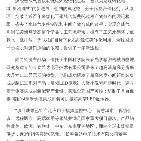
煤经合成气直接制低碳烯烃催化过程，被认为是煤转化领
域“里程碑式”的新进展，创制的氧化物—分子筛复合催化剂，从原
理上突破了近百年来煤化工领域传统费托过程产物分布的理论极
限，省去了水煤气变换制氢和中间产物合成的过程，实现合成气一
步制低碳烯烃等高值化学品，工艺流程短，摒弃了工艺水循环，低
耗水、低排放，为“双碳”目标下化石能源低碳转化利用、为我国进
一步摆脱对进口原油的依赖，提供了一条新途径。
面向经济主战场，依托于中国科学院长春光学精密机械与物理
研究所建立的长春希达电子技术有限公司带来了超高清超高分辨率
大尺寸LED显示器的模型。他们成功研发了超高密度小间距倒装集
成封装LED系列产品，引领LED显示进入微小像素间距时代；建立
基于倒装集成封装配套产业链，实现全部国产可控；研制了首台像
素间距0.4毫米倒装集成封装可拼接超高清LED显示器。
“项目成果已经广泛应用于指挥监控中心、智慧城市、视频会
议、远程医疗、高端家用等领域并满足国家重大项目需求。产品销
往北美、欧洲、独联体、中东、东南亚等地区，面向全球市场批量
供货，近3年销售额近6亿元。”长春希达电子技术有限公司董事