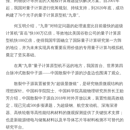
报、药物设计等所需的大规模计算难题提供解决方案。自2001年
起，我国对量子计算进行统筹规划、持续支持，到2020年底，成功
构建了76个光子的量子计算原型机“九章”。
何玉明介绍，“九章”对特定问题的处理速度比目前最快的超级
计算机“富岳”快100万亿倍，等效地比美国谷歌公司的量子计算原
型机快100亿倍，使得我国牢固确立了国际量子计算研究第一方阵
的地位，并为未来实现具有重要应用价值的专用量子计算与模拟机
奠定了坚实基础。
在离“九章”量子计算原型机不远的地方，我国首台、世界第四
台脉冲式散裂中子源——中国散裂中子源的沙盘边也围满了观众。
散裂中子源装置被誉为“超级显微镜”，是研究物质微观结构的
理想探针。中国科学院院士、中国科学院高能物理研究所所长王贻
芳介绍，中国散裂中子源自2018年对外开放以来，装置性能高效稳
定，现已完成500多项课题，为超级钢、航空发动机、深海深潜
器、高铁轮毂等高性能结构材料的微观探测提供了关键技术支撑；
也是新能源锂电与储氢材料以及半导体芯片等材料检测不可替代的
研究平台。