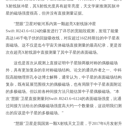
X射线脉冲星，其X射线光度具有超常亮度，天文学家推测其脉冲
星的磁场强度很高，但并没有直接测量证据。
“慧眼”卫星对银河系内第一颗超亮X射线脉冲星
Swift J0243.6+6124的爆发进行了详尽的宽能段观测，发现了能量
高达146千电子伏的回旋吸收线，对应超过16亿特斯拉的中子星表
面磁场。这不仅是迄今宇宙天体磁场直接测量的最高纪录，更是首
次在超亮X射线源中直接测量了其中子星的表面磁场。
这也是首次从观测上直接证明中子星除两极对称的偶极磁场
外，具有更加复杂的非对称磁场结构。论文的通讯作者之一、中科
院高能物理所孔令达博士解释，通常认为，中子星的表面磁场结构
复杂，既有延展范围很大的偶极磁场，也有局限于中子星表面附近
的多极磁场。但以前各种间接方法只能估算中子星偶极磁场。“本
次‘慧眼’卫星直接测量到Swift J0243.6+6124的表面磁场强度，比通
过间接方法给出的偶极磁场强度高大约一个数量级，这说明我们测
出的应该是中子星的多极磁场。”
“慧眼”卫星是我国第一颗X射线天文卫星，于2017年6月发射升