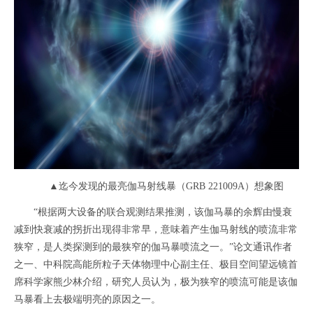
▲迄今发现的最亮伽马射线暴（GRB 221009A）想象图
“根据两大设备的联合观测结果推测，该伽马暴的余辉由慢衰
减到快衰减的拐折出现得非常早，意味着产生伽马射线的喷流非常
狭窄，是人类探测到的最狭窄的伽马暴喷流之一。”论文通讯作者
之一、中科院高能所粒子天体物理中心副主任、极目空间望远镜首
席科学家熊少林介绍，研究人员认为，极为狭窄的喷流可能是该伽
马暴看上去极端明亮的原因之一。