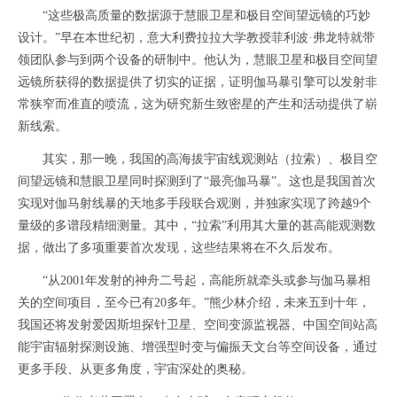
“这些极高质量的数据源于慧眼卫星和极目空间望远镜的巧妙
设计。”早在本世纪初，意大利费拉拉大学教授菲利波·弗龙特就带
领团队参与到两个设备的研制中。他认为，慧眼卫星和极目空间望
远镜所获得的数据提供了切实的证据，证明伽马暴引擎可以发射非
常狭窄而准直的喷流，这为研究新生致密星的产生和活动提供了崭
新线索。
其实，那一晚，我国的高海拔宇宙线观测站（拉索）、极目空
间望远镜和慧眼卫星同时探测到了“最亮伽马暴”。这也是我国首次
实现对伽马射线暴的天地多手段联合观测，并独家实现了跨越9个
量级的多谱段精细测量。其中，“拉索”利用其大量的甚高能观测数
据，做出了多项重要首次发现，这些结果将在不久后发布。
“从2001年发射的神舟二号起，高能所就牵头或参与伽马暴相
关的空间项目，至今已有20多年。”熊少林介绍，未来五到十年，
我国还将发射爱因斯坦探针卫星、空间变源监视器、中国空间站高
能宇宙辐射探测设施、增强型时变与偏振天文台等空间设备，通过
更多手段、从更多角度，宇宙深处的奥秘。