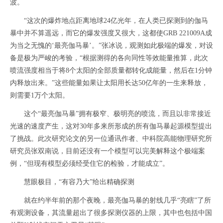
波。
“这次的爆炸地点距离地球24亿光年，在人类已探测到的伽马
暴中并不算遥远，而它的爆发强度又很大，这都使GRB 221009A成
为当之无愧的‘最亮伽马暴’。”张冰说，观测如此极端的爆发，对设
备是极为严峻的考验，“根据测得的各向同性等效能量推算，此次
喷流强度相当于将8个太阳的全部质量都转化成能量，然后在1分钟
内释放出来。”这些能量如果让太阳用长达50亿年的一生来释放，
则需要1万个太阳。
这个“最亮伽马暴”拥有极窄、极明亮的喷流，而且以非常接近
光速的速度产生，这对30年多来所形成的所有伽马暴起源模型提出
了挑战。此次研究论文的另一位通讯作者、中科院高能物理研究所
研究员张双南说，目前还没有一个模型可以完美解释这个极端案
例，“但现有模型必须经受住它的检验，才能成立”。
慧眼极目，“有容乃大”给出精确探测
就在约半年前的那个夜晚，最亮伽马暴的射线几乎“亮瞎”了所
有观测设备，其流量超出了很多探测仪器的上限，其中也包括中国