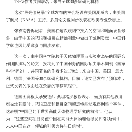
178位作者共同署名，来自全球30多家研究机构
这次“最亮伽马暴”全球发布的主会场设在美国夏威夷，由美国
宇航局（NASA）主持。多篇论文也同步发表在欧美专业杂志上。
张双南告诉记者，美国在这次观测中投入的空间和地面设备最
多，由于中国的慧眼和极目在精确测量中做出了独到贡献，中国科
学家也因此受邀参与同步发布。
这一次，由中国科学院粒子天体物理重点实验室牵头的国际合
作团队撰写的论文，投稿到了中国创办的国际顶尖学术期刊《国家
科学评论》，共同署名的作者多达178位，来自中国、美国、意大
利、德国、法国等30余家研究机构。目前，论文已发布了预印本，
正式发表的版面还在杂志的审稿流程中。
德国图宾根大学安德烈·桑坦格罗教授表示，当所有其他设备
都被炫花眼时，慧眼卫星和极目空间望远镜能够观察到整个事件，
这表明“中国已处于世界高能天体物理学研究的前沿”。他认
为，“这些空间项目将使中国在高能天体物理领域发挥引领作用，
未来中国在这一领域的引领力将与日俱增”。