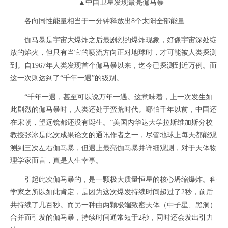
▲中国卫星发现最亮伽马暴
各向同性能量相当于一分钟释放出8个太阳全部能量
伽马暴是宇宙大爆炸之后最剧烈的爆炸现象，好像宇宙深处绽
放的焰火，但只有当它的喷流方向正对地球时，才可能被人类探测
到。自1967年人类发现首个伽马暴以来，迄今已探测到近万例。而
这一次则达到了“千年一遇”的级别。
“千年一遇，甚至可以说万年一遇。这意味着，上一次发生如
此剧烈的伽马暴时，人类还处于蛮荒时代。哪怕千年以前，中国还
在宋朝，望远镜都还没有诞生。”美国内华达大学拉斯维加斯分校
教授张冰是此次成果论文的通讯作者之一，尽管地球上每天都能观
测到三次左右伽马暴，但遇上最亮伽马暴并详细观测，对于天体物
理学家而言，真是人生幸事。
引起此次伽马暴的，是一颗极大质量恒星的核心坍缩爆炸。科
学家之所以如此肯定，是因为这次爆发持续时间超过了2秒，前后
共持续了几百秒。而另一种由两颗极端致密天体（中子星、黑洞）
合并而引发的伽马暴，持续时间通常短于2秒，同时还会发出引力