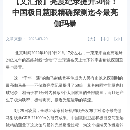
【文汇报】亮度纪录提升50倍！
中国极目慧眼精确探测迄今最亮
伽玛暴
文章来源：
2023-03-29
【
大
】 【
中
】 【
小
】
北京时间2022年10月9日21时17分左右，一束束来自距离地球
24亿光年的高能射线“惊动”了全球遍布天上地下的宇宙射线探测卫
星与装置。
这一“千年一遇”的伽马射线暴事件成为人类有史以来探测到的
最亮伽马暴——不仅将亮度纪录提升了50倍，其各向同性能量也打
破纪录，相当于在1分钟内释放8个太阳质量的全部能量，而且还产
生了极为狭窄、极端明亮、接近光速运动的喷流。
3月29日凌晨，全球40余家科研机构联合发布了对迄今最亮伽
马射线暴GRB 221009A的研究成果。中国慧眼卫星和极目空间望远
镜精确测量了这次伽马暴的完整爆发过程，为这个极端天体爆发的