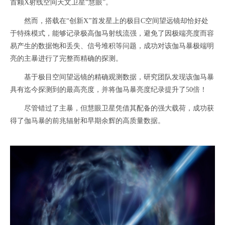
首颗X射线空间天文卫星“慧眼”。
然而，搭载在“创新X”首发星上的极目C空间望远镜却恰好处
于特殊模式，能够记录极高伽马射线流强，避免了因极端亮度而容
易产生的数据饱和丢失、信号堆积等问题，成功对该伽马暴极端明
亮的主暴进行了完整而精确的探测。
基于极目空间望远镜的精确观测数据，研究团队发现该伽马暴
具有迄今探测到的最高亮度，并将伽马暴亮度纪录提升了50倍！
尽管错过了主暴，但慧眼卫星凭借其配备的强大载荷，成功获
得了伽马暴的前兆辐射和早期余辉的高质量数据。