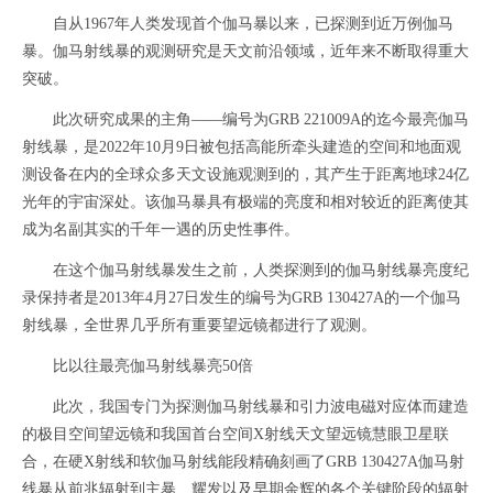
自从1967年人类发现首个伽马暴以来，已探测到近万例伽马
暴。伽马射线暴的观测研究是天文前沿领域，近年来不断取得重大
突破。
此次研究成果的主角——编号为GRB 221009A的迄今最亮伽马
射线暴，是2022年10月9日被包括高能所牵头建造的空间和地面观
测设备在内的全球众多天文设施观测到的，其产生于距离地球24亿
光年的宇宙深处。该伽马暴具有极端的亮度和相对较近的距离使其
成为名副其实的千年一遇的历史性事件。
在这个伽马射线暴发生之前，人类探测到的伽马射线暴亮度纪
录保持者是2013年4月27日发生的编号为GRB 130427A的一个伽马
射线暴，全世界几乎所有重要望远镜都进行了观测。
比以往最亮伽马射线暴亮50倍
此次，我国专门为探测伽马射线暴和引力波电磁对应体而建造
的极目空间望远镜和我国首台空间X射线天文望远镜慧眼卫星联
合，在硬X射线和软伽马射线能段精确刻画了GRB 130427A伽马射
线暴从前兆辐射到主暴、耀发以及早期余辉的各个关键阶段的辐射