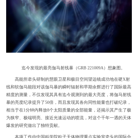
迄今发现的最亮伽马射线暴（GRB 221009A）想象图。
高能所牵头研制的慧眼卫星和极目空间望远镜成功地在硬X射
线和软伽马能段对该伽马暴的瞬时辐射和早期余辉进行了国际最高
精度的测量，不仅发现其具有迄今观测到的最大亮度，将伽马射线
暴的亮度纪录提升了50倍，而且发现其各向同性能量也打破纪录，
相当于在1分钟内释放8个太阳质量的全部能量，还揭示其产生了极
为狭窄、极端明亮、接近光速运动的喷流，对这个千年一遇的天体
爆发的研究做出了独特贡献。
本项工作由中国科学院粒子天体物理重点实验室牵头的国际合