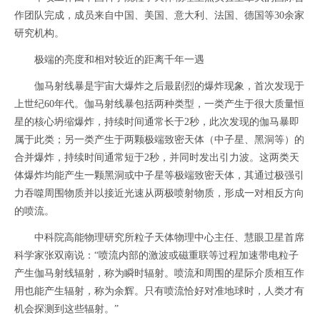
作团队完成，成员来自中国、美国、意大利、法国、德国等30余家
研究机构。
极端的亮度和相对较近的距离千年一遇
伽马射线暴是宇宙大爆炸之后最剧烈的爆炸现象，首次发现于
上世纪60年代。伽马射线暴包括两种类型，一类产生于很大质量恒
星的核心坍缩爆炸，持续时间通常长于2秒，此次发现的伽马暴即
属于此类；另一类产生于两颗极端致密天体（中子星、黑洞等）的
合并爆炸，持续时间通常短于2秒，并同时发出引力波。这两类天
体爆炸均能产生一颗黑洞或中子星等极端致密天体，其通过极强引
力吞噬周围物质并以接近光速从两极喷射物质，形成一对相反方向
的喷流。
中科院高能物理研究所粒子天体物理中心主任、慧眼卫星首席
科学家张双南说：“喷流内部的激波或磁重联等过程加速带电粒子
产生伽马射线辐射，称为瞬时辐射。喷流和周围的星际介质相互作
用也能产生辐射，称为余辉。只有喷流恰好对准地球时，人类才有
机会探测到这些辐射。”