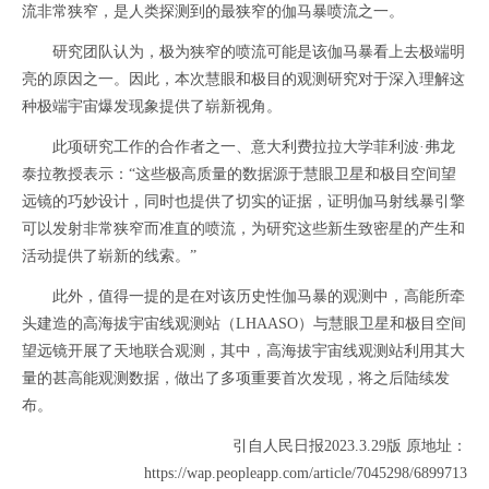
流非常狭窄，是人类探测到的最狭窄的伽马暴喷流之一。
研究团队认为，极为狭窄的喷流可能是该伽马暴看上去极端明
亮的原因之一。因此，本次慧眼和极目的观测研究对于深入理解这
种极端宇宙爆发现象提供了崭新视角。
此项研究工作的合作者之一、意大利费拉拉大学菲利波·弗龙
泰拉教授表示：“这些极高质量的数据源于慧眼卫星和极目空间望
远镜的巧妙设计，同时也提供了切实的证据，证明伽马射线暴引擎
可以发射非常狭窄而准直的喷流，为研究这些新生致密星的产生和
活动提供了崭新的线索。”
此外，值得一提的是在对该历史性伽马暴的观测中，高能所牵
头建造的高海拔宇宙线观测站（LHAASO）与慧眼卫星和极目空间
望远镜开展了天地联合观测，其中，高海拔宇宙线观测站利用其大
量的甚高能观测数据，做出了多项重要首次发现，将之后陆续发
布。
引自人民日报2023.3.29版 原地址：
https://wap.peopleapp.com/article/7045298/6899713