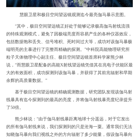
慧眼卫星和极目空间望远镜观测迄今最亮伽马暴示意图。
“其中，极目空间望远镜正好处于能够记录极高伽马射线流强
的特殊观测模式，避免了因极端亮度而容易产生的各种仪器效应，
包括数据饱和丢失、信号堆积、死时间过大等，成功对该伽马暴极
端明亮的主暴进行了完整而精确的探测。”中科院高能物理研究所
粒子天体物理中心副主任、极目空间望远镜首席科学家熊少林
说，“而慧眼卫星配备的高能X射线望远镜凭借其在兆电子伏能区最
大的有效面积，成功探测到该伽马暴，并获得了其前兆辐射和早期
余辉的高质量数据。”
基于极目空间望远镜的精确观测数据，研究团队发现该伽马射
线暴具有迄今探测到的最高的亮度，并将伽马射线暴亮度纪录提升
了50倍。
熊少林说：“由于伽马射线暴距离地球十分遥远，对于它发出
的所有伽马射线来说，我们探测到的只是沧海一粟。通常我们无法
知晓伽马暴向我们视线之外的方向辐射了多少能量，假设伽马暴向