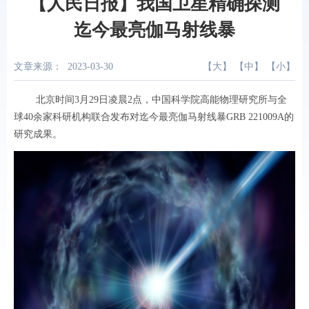
【人民日报】我国卫星精确探测
迄今最亮伽马射线暴
文章来源：
2023-03-30
【
大
】 【
中
】 【
小
】
北京时间3月29日凌晨2点，中国科学院高能物理研究所与全
球40余家科研机构联合发布对迄今最亮伽马射线暴GRB 221009A的
研究成果。