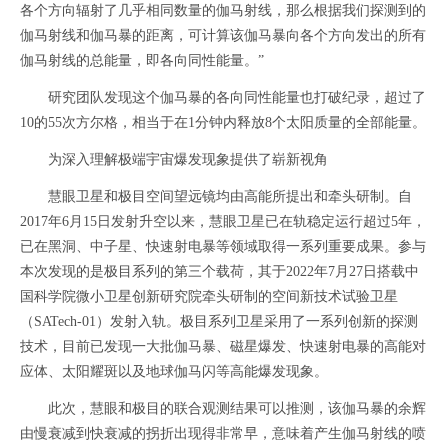
各个方向辐射了几乎相同数量的伽马射线，那么根据我们探测到的
伽马射线和伽马暴的距离，可计算该伽马暴向各个方向发出的所有
伽马射线的总能量，即各向同性能量。”
研究团队发现这个伽马暴的各向同性能量也打破纪录，超过了
10的55次方尔格，相当于在1分钟内释放8个太阳质量的全部能量。
为深入理解极端宇宙爆发现象提供了崭新视角
慧眼卫星和极目空间望远镜均由高能所提出和牵头研制。自
2017年6月15日发射升空以来，慧眼卫星已在轨稳定运行超过5年，
已在黑洞、中子星、快速射电暴等领域取得一系列重要成果。参与
本次发现的是极目系列的第三个载荷，其于2022年7月27日搭载中
国科学院微小卫星创新研究院牵头研制的空间新技术试验卫星
（SATech-01）发射入轨。极目系列卫星采用了一系列创新的探测
技术，目前已发现一大批伽马暴、磁星爆发、快速射电暴的高能对
应体、太阳耀斑以及地球伽马闪等高能爆发现象。
此次，慧眼和极目的联合观测结果可以推测，该伽马暴的余辉
由慢衰减到快衰减的拐折出现得非常早，意味着产生伽马射线的喷