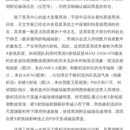
洞附近磁场信息（位型等），仍然没能确认磁囚禁盘的存在。
除了星系中心的超大质量黑洞，宇宙中还存在着恒星级黑洞。
目前，天文学家已经在许多双星系统之中探测到恒星级黑洞的存
在，其质量一般是太阳质量的十倍左右。这类双星大部分时间处在
宁静态（极其微弱的电磁辐射），而偶尔会进入持续数月或者数年
的爆发态，产生明亮的X射线。因此，这类双星系统常被称为黑洞
X射线双星。科研团队利用对黑洞X射线双星MAXI J1820+070爆发
时的多波段观测数据观测到前所未见的长时标延迟现象：喷流的射
电辐射（图2B，来自AMI-LA观测）和吸积流外区的光学辐射（图
2C，来自AAVSO观测），分别滞后于吸积流内区高温气体（热吸
积流）的硬X射线（图2A，来自慧眼卫星观测）约8天和17天。科
研团队指出，吸积盘外区弱磁场被黑洞周围热吸积流带入而增强，
吸积流径向尺度越大磁场增强越明显。研究团队通过分析X射线观
测数据发现：硬X射线辐射随吸积率减小而下降，而热吸积流径向
尺度随吸积率下降而快速膨胀，使得黑洞附近磁场迅速增强，因而
在硬X射线辐射峰值之后约8天形成磁囚禁盘。
这项工作第一次揭示了吸积流中的磁场输运过程，及黑洞附近