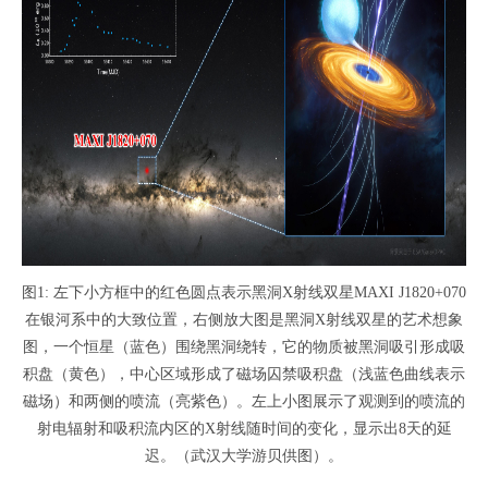
图1: 左下小方框中的红色圆点表示黑洞X射线双星MAXI J1820+070
在银河系中的大致位置，右侧放大图是黑洞X射线双星的艺术想象
图，一个恒星（蓝色）围绕黑洞绕转，它的物质被黑洞吸引形成吸
积盘（黄色），中心区域形成了磁场囚禁吸积盘（浅蓝色曲线表示
磁场）和两侧的喷流（亮紫色）。左上小图展示了观测到的喷流的
射电辐射和吸积流内区的X射线随时间的变化，显示出8天的延
迟。（武汉大学游贝供图）。