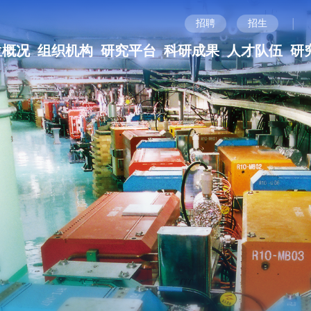
|
招聘
招生
位概况
组织机构
研究平台
科研成果
人才队伍
研