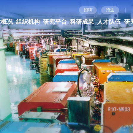
|
招聘
招生
位概况
组织机构
研究平台
科研成果
人才队伍
研