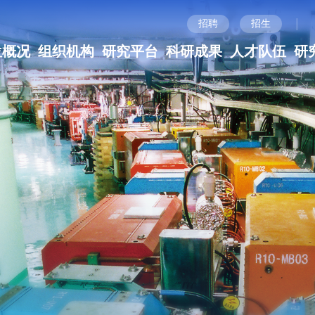
|
招聘
招生
位概况
组织机构
研究平台
科研成果
人才队伍
研