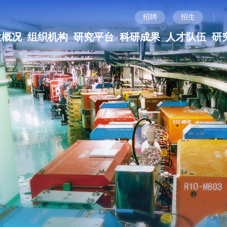
|
招聘
招生
位概况
组织机构
研究平台
科研成果
人才队伍
研