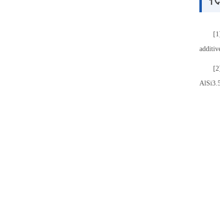
[1
additiv
[2
AlSi3.5
[3
manufac
[4
disloca
102946
[5
residua