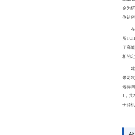
金为研
位错密
在
所TU
了高能
相的定
建
果两次
选德国
1，共
子源机
代