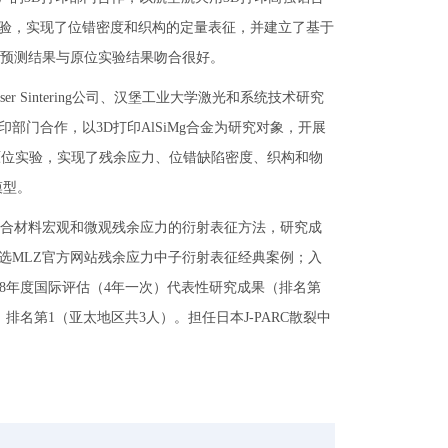
衍射实验，实现了位错密度和织构的定量表征，并建立了基于
预测结果与原位实验结果吻合很好。
ser Sintering公司、汉堡工业大学激光和系统技术研究
打印部门合作，以3D打印AlSiMg合金为研究对象，开展
RC）原位实验，实现了残余应力、位错缺陷密度、织构和物
模型。
合材料宏观和微观残余应力的衍射表征方法，研究成
入选MLZ官方网站残余应力中子衍射表征经典案例；入
线站2018年度国际评估（4年一次）代表性研究成果（排名第
排名第1（亚太地区共3人）。担任日本J-PARC散裂中