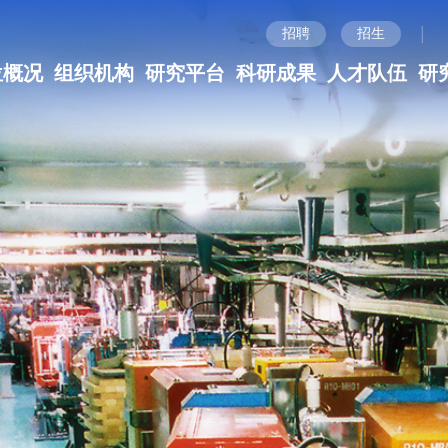
|
招聘
招生
位概况
组织机构
研究平台
科研成果
人才队伍
研