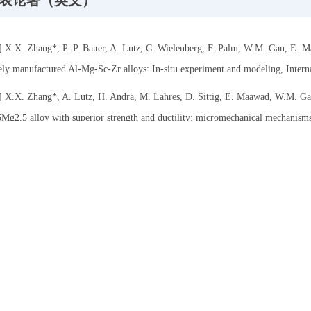
] X.X. Zhang*, P.-P. Bauer, A. Lutz, C. Wielenberg, F. Palm, W.M. Gan, E. Ma
ely manufactured Al-Mg-Sc-Zr alloys: In-situ experiment and modeling, Interna
] X.X. Zhang*, A. Lutz, H. Andrä, M. Lahres, D. Sittig, E. Maawad, W.M. Ga
Mg2.5 alloy with superior strength and ductility: micromechanical mechanisms,
] X.X. Zhang*, D. Knoop, H. Andrä, S. Harjo, T. Kawasaki, A. Lutz, M. Lahres
tured Al-Si-Mg alloys based on measured phase stresses and dislocation density
] X.X. Zhang*, A. Lutz, H. Andrä, M. Lahres, W.M. Gan, E. Maawad, C. Emmel
tion density during in-situ tensile loading of additively manufactured AlSi10Mg 
.
] X.X. Zhang, D.R. Ni, B.L. Xiao, H. Andrä, W.M. Gan, M. Hofmann, Z.Y. Ma
l stresses in friction stir welded metal matrix composites via neutron diffracti