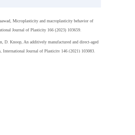
awad, Microplasticity and macroplasticity behavior of
tional Journal of Plasticity 166 (2023) 103659.
n, D. Knoop, An additively manufactured and direct-aged
 International Journal of Plasticity 146 (2021) 103083.
, Multiscale constitutive modeling of additively
, International Journal of Plasticity 140 (2021) 102972.
mann, Evolution of microscopic strains, stresses, and
alloy, International Journal of Plasticity 139 (2021)
*, Determination of macroscopic and microscopic
on, Acta Materialia 87 (2015) 161-173.