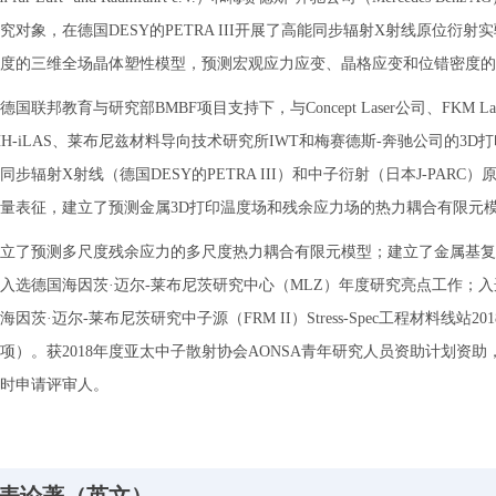
究对象，在德国DESY的PETRA III开展了高能同步辐射X射线原位
度的三维全场晶体塑性模型，预测宏观应力应变、晶格应变和位错密度的
德国联邦教育与研究部BMBF项目支持下，与Concept Laser公司、FKM La
HH-iLAS、莱布尼兹材料导向技术研究所IWT和梅赛德斯-奔驰公司的3D
同步辐射X射线（德国DESY的PETRA III）和中子衍射（日本J-PA
量表征，建立了预测金属3D打印温度场和残余应力场的热力耦合有限元
立了预测多尺度残余应力的多尺度热力耦合有限元模型；建立了金属基复
入选德国海因茨·迈尔-莱布尼茨研究中心（MLZ）年度研究亮点工作；
海因茨·迈尔-莱布尼茨研究中子源（FRM II）Stress-Spec工程材料
2项）。获2018年度亚太中子散射协会AONSA青年研究人员资助计划资助，
时申请评审人。
表论著（英文）