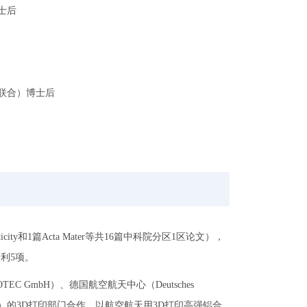
博士后
WM（联合）博士后
city和1篇Acta Mater等共16篇中科院分区1区论文），
专利5项。
AEROTEC GmbH）、德国航空航天中心（Deutsches
des Benz AG）的3D打印部门合作，以航空航天用3D打印高强铝合