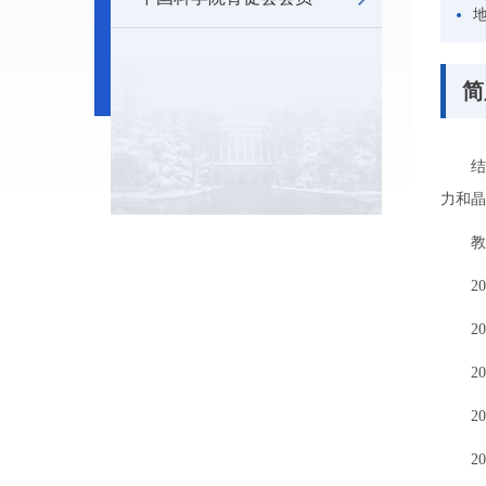
简
结
力和晶
教
2
2
2
2
2