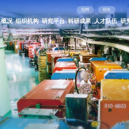
|
招聘
招生
位概况
组织机构
研究平台
科研成果
人才队伍
研