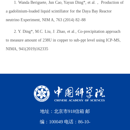
1. Wanda Beriguete, Jun Cao, Yayun Ding*, et al.， Production of
a gadolinium-loaded liquid scintillator for the Daya Bay Reactor
neutrino Experiment, NIM A, 763 (2014) 82–88
2. Y. Ding*, M.C. Liu, J. Zhao, et al., Co-precipitation approach
to measure amount of 238U in copper to sub-ppt level using ICP-MS,
NIMA, 941(2019)162335
地址：北京市918信箱 邮
编：100049 电话：86-10-