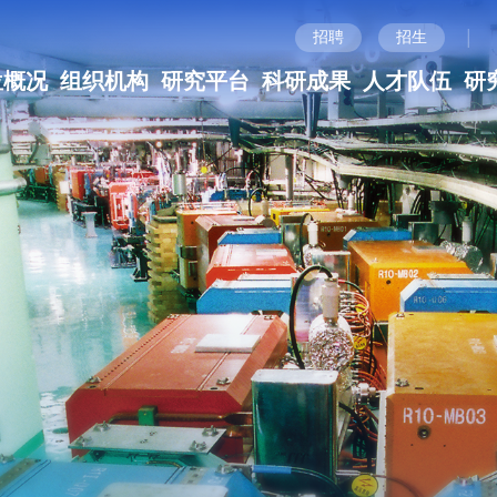
|
招聘
招生
位概况
组织机构
研究平台
科研成果
人才队伍
研