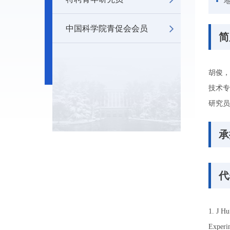
中国科学院青促会会员
简
胡俊，
技术专
研究员
承
代
1. J H
Experi