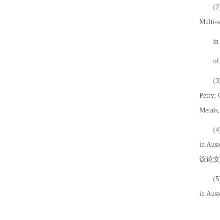
(2) Xi
Multi-s
in Aus
of Mat
(3) Xi
Petry; 
Metals
(4) Xi
in Aus
议论文
(5) Xi
in Aust
Materi