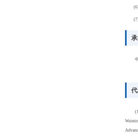
(6) 20
(7) 2
承
中子
代
(1) Xi
Weimin 
Advanc