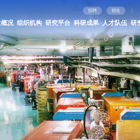
|
招聘
招生
位概况
组织机构
研究平台
科研成果
人才队伍
研