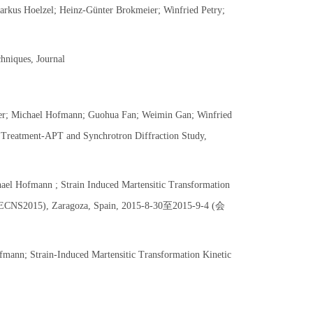
kus Hoelzel; Heinz-Günter Brokmeier; Winfried Petry;
hniques, Journal
er; Michael Hofmann; Guohua Fan; Weimin Gan; Winfried
t Treatment-APT and Synchrotron Diffraction Study,
l Hofmann ; Strain Induced Martensitic Transformation
g (ECNS2015), Zaragoza, Spain, 2015-8-30至2015-9-4 (会
ann; Strain-Induced Martensitic Transformation Kinetic