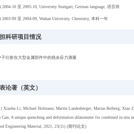
04-10 至 2005-10, University Stuttgart, German language, 语言班
003-09 至 2004-09, Wuhan University, Chemistry, 本科一年
担科研项目情况
衍射在大型金属部件中的残余应力测量
表论著（英文）
aohu Li; Michael Hofmann; Martin Landesberger; Marius Reiberg; Xiao Zh
Gan; A unique quenching and deformation dilatometer for combined in-situ neut
ed Engineering Material, 2021, 23(11) (期刊论文)