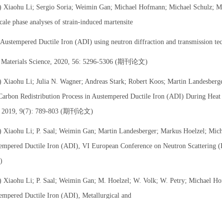
aohu Li; Sergio Soria; Weimin Gan; Michael Hofmann; Michael Schulz; Mar
cale phase analyses of strain-induced martensite
tempered Ductile Iron (ADI) using neutron diffraction and transmission tec
erials Science, 2020, 56: 5296-5306 (期刊论文)
aohu Li; Julia N. Wagner; Andreas Stark; Robert Koos; Martin Landesberg
Carbon Redistribution Process in Austempered Ductile Iron (ADI) During Hea
, 2019, 9(7): 789-803 (期刊论文)
aohu Li; P. Saal; Weimin Gan; Martin Landesberger; Markus Hoelzel; Michae
tempered Ductile Iron (ADI), VI European Conference on Neutron Scatterin
)
aohu Li; P. Saal; Weimin Gan; M. Hoelzel; W. Volk; W. Petry; Michael Hofm
empered Ductile Iron (ADI), Metallurgical and
als Transactions A, 2017, 49: 94-104 (期刊论文)