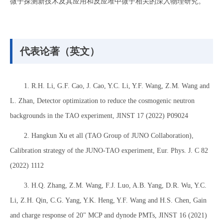
微子探测新技术及其应用和反应堆中微子相关的深入物理研究。
代表论著（英文）
1. R.H. Li, G.F. Cao, J. Cao, Y.C. Li, Y.F. Wang, Z.M. Wang and
L. Zhan, Detector optimization to reduce the cosmogenic neutron
backgrounds in the TAO experiment, JINST 17 (2022) P09024
2. Hangkun Xu et all (TAO Group of JUNO Collaboration),
Calibration strategy of the JUNO-TAO experiment, Eur. Phys. J. C 82
(2022) 1112
3. H.Q. Zhang, Z.M. Wang, F.J. Luo, A.B. Yang, D.R. Wu, Y.C.
Li, Z.H. Qin, C.G. Yang, Y.K. Heng, Y.F. Wang and H.S. Chen, Gain
and charge response of 20" MCP and dynode PMTs, JINST 16 (2021)