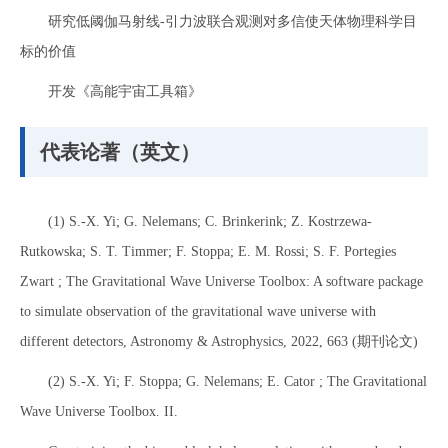
研究低阈伽马射线-引力波联合观测对多信使天体物理科学目
标的价值
开发《高能宇宙工具箱》
代表论著（英文）
(1) S.-X. Yi; G. Nelemans; C. Brinkerink; Z. Kostrzewa-
Rutkowska; S. T. Timmer; F. Stoppa; E. M. Rossi; S. F. Portegies
Zwart ; The Gravitational Wave Universe Toolbox: A software package
to simulate observation of the gravitational wave universe with
different detectors, Astronomy & Astrophysics, 2022, 663 (期刊论文)
(2) S.-X. Yi; F. Stoppa; G. Nelemans; E. Cator ; The Gravitational
Wave Universe Toolbox. II.