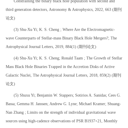
Constraining the binary black hole population with second and
third generation detectors, Astronomy & Astrophysics, 2022, 663 (期刊
论文)
(3) Shu-Xu Yi; K. S. Cheng ; Where Are the Electromagnetic-
wave Counterparts of Stellar-mass Binary Black Hole Mergers?, The
Astrophysical Journal Letters, 2019, 884(1) (期刊论文)
(4) Shu-Xu Yi; K. S. Cheng; Ronald Taam ; The Growth of Stellar
Mass Black Hole Binaries Trapped in the Accretion Disks of Active
Galactic Nuclei, The Astrophysical Journal Letters, 2018, 859(2) (期刊
论文)
(5) Shuxu Yi; Benjamin W. Stappers; Sotirios A. Sanidas; Cees G.
Bassa; Gemma H. Janssen; Andrew G. Lyne; Michael Kramer; Shuang-
Nan Zhang ; Limits on the strength of individual gravitational wave
sources using high-cadence observations of PSR B1937+21, Monthly