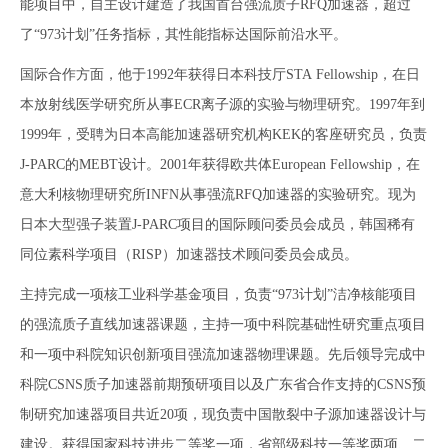
能项目中，自主设计建造了我国首台强流质子RFQ加速器，超过
了“973计划”任务指标，其性能指标达国际前沿水平。
国际合作方面，他于1992年获得日本科技厅STA Fellowship，在日
本放射线医学研究所从事ECR离子源的实验与物理研究。1997年到
1999年，受聘为日本高能加速器研究机构KEK的客座研究员，负责
J-PARC的MEBT设计。2001年获得欧共体European Fellowship，在
意大利核物理研究所INFN从事强流RFQ加速器的实验研究。现为
日本大型强子装置J-PARC项目的国际顾问委员会成员，韩国稀有
同位素科学项目（RISP）加速器技术顾问委员会成员。
主持完成一项核工业科学基金项目，负责“973计划”洁净核能项目
的强流质子直线加速器课题，主持一项中科院基础性研究重点项目
和一项中科院知识创新项目强流加速器物理课题。先后领导完成中
科院CSNS质子加速器前期预研项目以及广东省合作支持的CSNS预
制研究加速器项目共近20项，现负责中国散裂中子源加速器设计与
建设。获得国家科技进步二等奖一项，省部级科技一等奖两项、二