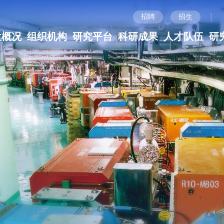
|
招聘
招生
位概况
组织机构
研究平台
科研成果
人才队伍
研