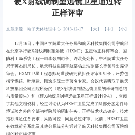
硬X射线调制望远镜卫星通过转
正样评审
文章来源：粒子天体物理中心
2013-12-17
【
大
】 【
中
】 【
小
】
12月16日，中国科学院重大任务局和航天科技集团公司宇航部
在北京举行硬X射线调制望远镜（HXMT）卫星转正样评审会。国
防科工局系统工程一司李歌副司长、许洪亮处长，中科院重大任务
局于英杰副局长，航天科技集团宇航部杨之浩副部长等领导出席评
审会。HXMT卫星工程总师马世骏研究员担任评审组组长，评委包
括李惕碚、叶培建、顾逸东院士等著名专家。会议代表听取了航天
科技集团公司五院所做的《硬X射线调制望远镜卫星初样研制总结
与质量报告》和《硬X射线调制望远镜卫星正样设计报告》，查阅
了其他文档资料，经过讨论认为HXMT卫星完成了除部分鉴定件环
境试验之外的全部初样阶段的研制任务，正样技术状态确定，技术
指标满足任务要求，风险可控，同意通过评审。此前，HXMT卫星
有效载荷分系统及其他分系统分别通过了航天科技集团公司五院组
织的转正样评审。