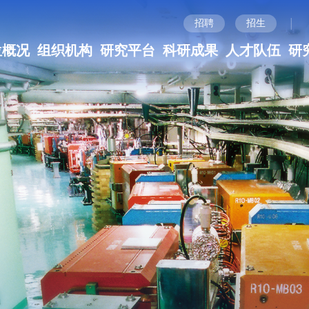
|
招聘
招生
位概况
组织机构
研究平台
科研成果
人才队伍
研