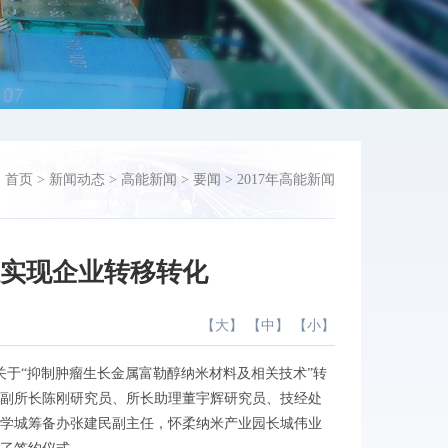
：
首页
>
新闻动态
>
高能新闻
>
要闻
>
2017年高能新闻
果实现企业转移转化
【
大
】 【
中
】 【
小
】
关于“抑制肿瘤生长金属富勒醇纳米材料及相关技术”转
副所长陈刚研究员、所长助理董宇辉研究员、技经处
学城筹备办张建民副主任，怀柔纳米产业园长城伟业