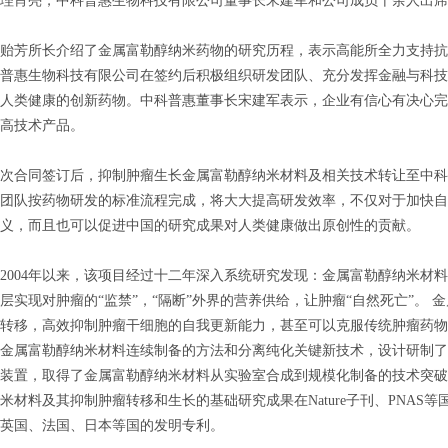
理肖亮，中科普惠生物科技有限公司董事长宋建军和公司成员十余人出席
芳所长介绍了金属富勒醇纳米药物的研究历程，表示高能所全力支持抗
普惠生物科技有限公司在签约后积极组织研发团队、充分发挥金融与科技
人类健康的创新药物。中科普惠董事长宋建军表示，企业有信心有决心完
高技术产品。
合同签订后，抑制肿瘤生长金属富勒醇纳米材料及相关技术转让至中科
团队按药物研发的标准流程完成，将大大提高研发效率，不仅对于加快自
义，而且也可以促进中国的研究成果对人类健康做出原创性的贡献。
04年以来，该项目经过十二年深入系统研究发现：金属富勒醇纳米材料
层实现对肿瘤的“监禁”，“隔断”外界的营养供给，让肿瘤“自然死亡”。
转移，高效抑制肿瘤干细胞的自我更新能力，甚至可以克服传统肿瘤药物
金属富勒醇纳米材料连续制备的方法和分离纯化关键新技术，设计研制了一
装置，取得了金属富勒醇纳米材料从实验室合成到规模化制备的技术突破
米材料及其抑制肿瘤转移和生长的基础研究成果在Nature子刊、PNAS等
英国、法国、日本等国的发明专利。