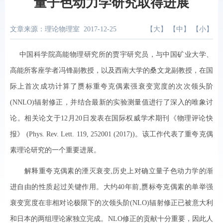
量子色动力学研究取得进展
文章来源：理论物理室
2017-12-25
【
大
】 【
中
】 【
小
】
中国科学院高能物理研究所的贾宇研究员，与中国矿业大学、
高能所客座学者冯锋副教授，以及西南大学的桑文龙副教授，在国
际上首次成功计算了赝标重夸克偶素强衰变宽度的次次领头阶
(NNLO)辐射修正，并结合最新的实验测量值进行了深入的唯象讨
论。相关论文于12月20日发表在国际权威学术期刊《物理评论快
报》 (Phys. Rev. Lett. 119, 252001 (2017))。该工作代表了重夸克偶
素理论研究的一个重要进展。
解释重夸克偶素的湮灭衰变,历史上对确立量子色动力学的渐
进自由的性质起过关键作用。大约40年前,赝标夸克偶素的单举强
衰变宽度在非相对论极限下的次领头阶(NLO)辐射修正已被意大利
和日本的两组理论家独立完成。NLO修正的贡献十分重要，因此人