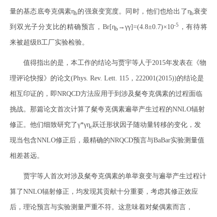
量的基态底夸克偶素η
的强衰变宽度。同时，他们也给出了η
衰变
b
b
-5
到双光子分支比的精确预言，Br[η
→γγ]=(4.8±0.7)×10
，有待将
b
来被超级B工厂实验检验。
值得指出的是，本工作的结论与贾宇等人于2015年发表在《物
理评论快报》的论文(Phys. Rev. Lett. 115，222001(2015))的结论是
相互印证的，即NRQCD方法应用于到涉及粲夸克偶素的过程面临
挑战。那篇论文首次计算了粲夸克偶素遍举产生过程的NNLO辐射
修正。他们细致研究了γ*γη
跃迁形状因子随动量转移的变化，发
c
现当包含NNLO修正后，最精确的NRQCD预言与BaBar实验测量值
相差甚远。
贾宇等人首次对涉及粲夸克偶素的单举衰变与遍举产生过程计
算了NNLO辐射修正，均发现其贡献十分重要，考虑其修正效应
后，理论预言与实验测量严重不符。这意味着对粲偶素而言，