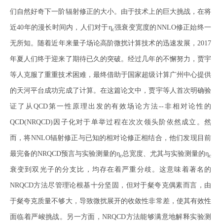
们自然好奇下一阶辐射修正的大小。由于技术上的巨大挑战，在将
近40年的漫长时间内，人们对于η
强衰变宽度的NNLO修正始终一
c
无所知。随着近年来量子场论高阶微扰计算技术的迅速发展，2017
年夏人们终于迎来了期待已久的突破。经过几年的不懈努力，贾宇
等人克服了重重技术困难，最终借助于国家超级计算广州中心提供
的天河平台成功完成了计算。在这篇论文中，贾宇等人首次明确验
证了从QCD第一性原理出发的有效场论方法--非相对论性的
QCD(NRQCD)因子化对于单举过程在次次领头阶依然成立。然
而，将NNLO辐射修正与已知的相对论修正相结合，他们发现目前
最完备的NRQCD预言与实验测量的η
总宽度、尤其与实验测量的η
c
c
衰变到双光子的分支比，均存在着严重分歧。这意味着著名的
NRQCD方法尽管理论根基十分坚固，但对于粲夸克偶素而言，由
于粲夸克质量不够大，导致微扰展开的收敛性非常差，使其有效性
面临着严峻挑战。另一方面，NRQCD方法能够满意地解释实验测