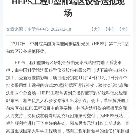
HEPS工程U型前端区设备运抵现
场
文章来源：多学科中心
2022-12-18
【
大
】 【
中
】 【
小
】
12月7日，中科院高能所高能同步辐射光源（HEPS）第二批U型
前端区设备运抵怀柔。
HEPS工程U型前端区研制任务由光束线站部前端区系统承
担，由中国科学院沈阳科学仪器股份有限公司（以下简称沈科仪）
加工。受新冠疫情影响，项目组分别在11月14日和12月1日分两个
批次采用线上远程的方式对U型前端区进行验收，验收会设北京和
沈阳两个分会场，HEPS工程常务副总指挥董宇辉和沈科仪总经理
郭东民、相关负责人和验收专家组出席会议。会上，董宇辉强调了
前端区在HEPS工程项目中的重要性，并感谢沈科仪的积极配合和
大力支持，沈科仪在特殊时期克服困难按时交付，为HEPS线站工
程的顺利推进打下了良好的基础。郭东民表示沈科仪长期以来一直
高度重视国家大科学工程项目，感谢工程项目领导的信任和项目组