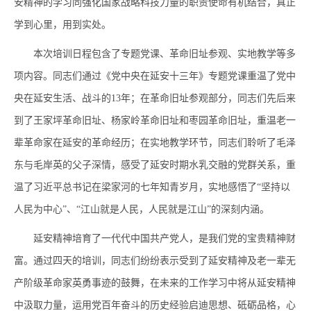
安精神的学习同强化国家战略科技力量的职责使命有机结合，真正
学到心里，用到实处。
本次培训日程包含了专题党课、革命旧址参观、实地教学等多
项内容。同志们通过《党中央在延安十三年》专题党课重温了党中
央在延安生活、战斗的
13
年；在革命旧址参观部分，同志们先后来
到了王家坪革命旧址、杨家岭革命旧址和枣园革命旧址，重温老一
辈革命家在延安的革命经历；在实地教学环节，同志们聆听了毛泽
东与毛岸英的父子深情，感受了延安时期水乳交融的党群关系，重
温了习近平总书记在梁家河的七年知青岁月，实地感悟了“坚持以
人民为中心”、“江山就是人民，人民就是江山”的深刻内涵。
延安精神培育了一代代中国共产党人，是我们党的宝贵精神财
富。通过四天的培训，同志们纷纷表示受到了延安精神及老一辈无
产阶级革命家英勇事迹的鼓舞，在未来的工作学习中将从延安精神
中汲取力量，运用党百年奋斗的历史经验启迪思想、砥砺品格，心