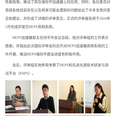
性能极限，推动了其在储存环加速器上的应用；同时，各位委员对
高频系统目前存在以及将来可能会遇到的问题给出了许多宝贵的意
见和建议，并形成了详细的评审意见，正式的评审报告将于
2024
年
1
月完成并提交
HEPS
高频系统。
HEPS
加速器部主任何平作会议总结，他对评审组的工作表示
感谢，并指出此次国际评审会的召开对
HEPS
加速器高频系统的工
作开展、推动
HEPS
储存环建设进度
有积极作用。
会后，评审组实地参观考察了
HEPS
和先进光源技术研发与测
试平台（
PAPS
）。