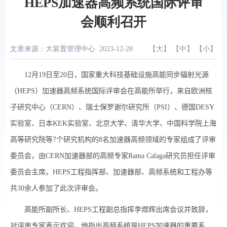
HEPS加速器高频系统国际评审
会顺利召开
文章来源：大装置管理中心
2023-12-28
【
大
】 【
中
】 【
小
】
12
月
19
日至
20
日，国家重大科技基础设施高能同步辐射光源
（
HEPS
）加速器高频系统国际评审会在高能所举行，来自欧洲核
子研究中心（
CERN
）、瑞士保罗谢尔研究所（
PSI
）、德国
DESY
实验室、日本
KEK
实验室、北京大学、清华大学、中国科学院上海
高等研究院等
7
个研究机构的
8
名加速器高频领域的专家组成了评审
委员会，由
CERN
加速器部的高频专家
Rama Calaga
研究员担任评审
委员会主席。
HEPS
工程指挥部、加速器部、高频系统和工程办等
共
30
余人参加了此次评审会。
高能所副所长、
HEPS
工程副总指挥李煜辉出席会议并致辞，
对评审专家表示欢迎，他指出高频系统是
HEPS
加速器的重要系