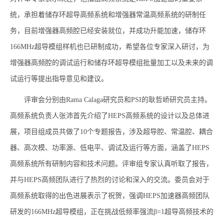
统，承担着储存环超导高频系统和增强器常温高频系统的研制任
务，目前增强器高频腔已经安装就位，并成功升能加速，储存环
166MHz
超导模组样机也已研制成功，希望各位专家深入研讨，为
增强器高频腔的调试运行和储存环超导模组批量加工以及未来的调
试运行等提出指导意见和建议。
评审会分别由
Rama Calaga
研究员和
PSI
的耿哲峤研究员主持。
高频系统负责人张沛首先介绍了
HEPS
高频系统的设计以及总体进
展，项目组成员共做了
10
个专题报告，涉及超导腔、常温腔、耦合
器、高次模、功率源、低电平、调试及运行等方面，涵盖了
HEPS
高频系统所有研制内容和技术问题。评审组专家认真听取了报告，
并与
HEPS
高频团队进行了热烈的讨论和深入的交流。委员会对于
高频系统取得的出色进展表示了祝贺，强调
HEPS
加速器高频团队
研发的
166MHz
超导模组，正在挑战低频率强流
β=1
超导高频技术的