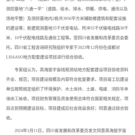
测控基地“六通一平”（道路、给水、排水、供暖、供电、通讯以及
场地平整）及测控基地内
2
栋共
3950
平方米辅助楼建筑和配套设施
的建设等；新建观测基地
35千
伏变电站、所冲35千
伏输电线路30千
米、10千
伏配电线路及通信工程等。受四川省发展和改革委员会委
托，四川省工程咨询研究院组织专家于2023年12月份在成都对
LHAASO地方配套建设项目进行综合验收。
专家组认为，高海拔宇宙线观测站地方配套建设项目验收资料
齐全、规范；项目建设规模及
内容符合批复要求，项目竣工后建设
单位按照规定组织了环境保护、
水土保持
、
土建
、电
建、消防等单
项竣工验
收，项目财务管理及资金使用总体符合国家相关规定，项
目达到预期建设目标，项目建成后社会效益良好；同意通过综合验
收。
2024年1月11日，四川省发展和改革委员发文同意高海拔宇宙