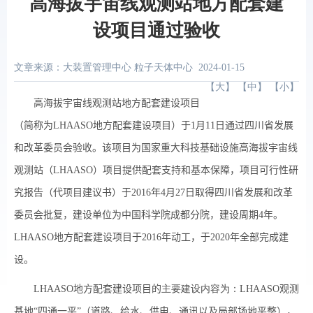
高海拔宇宙线观测站地方配套建
设项目通过验收
文章来源：大装置管理中心 粒子天体中心
2024-01-15
【
大
】 【
中
】 【
小
】
高海拔宇宙线观测站地方配套建设项目
（简称为
LHAASO
地方配套建设项目）于
1
月
11
日通过四川省发展
和改革委员会验收。该项目为国家重大科技基础设施高海拔宇宙线
观测站（
LHAASO
）项目提供配套支持和基本保障，项目可行性研
究报告（代项目建议书）于
2016
年
4
月
27
日取得四川省发展和改革
委员会批复，建设单位为中国科学院成都分院，建设周期
4
年。
LHAASO
地方配套建设项目于
2016
年动工，于
2020
年全部完成建
设。
LHAASO
地方配套建设项目的
主要建设内容为：LHAASO
观测
基地“四通一平”（道路、给水、供电、通讯以及局部场地平整），