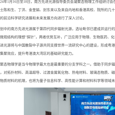
24
年
1
月
16
日至
18
日，南方先进光源指导委员会凝聚态物理工作组研讨会
士陈和生、丁洪、金奎娟、封东来以及来自内地和香港高校、院所的几十
的前沿科学研究进展和未来发展方向进行了深入讨论。
划中的南方先进光源属于第四代同步辐射光源，选址毗邻已建成并运行的
微观结构的理想“探针”，两者优势互补，广泛应用于物理、生物医药、
进光源将与中国散裂中子源共同支撑世界一流研究中心的建设，形成粤港
集聚效应，提升粤港澳大湾区的基础研究能力。
聚态物理学是当今物理学最大也是最重要的分支学科之一。借助于同步辐
，对拓扑材料、高温超导、过渡金属氧化物、热电材料、玻璃态物质、磁
物质材料的机理，也将为量子信息科学、高性能计算和材料科学等领域未