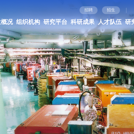
|
招聘
招生
位概况
组织机构
研究平台
科研成果
人才队伍
研